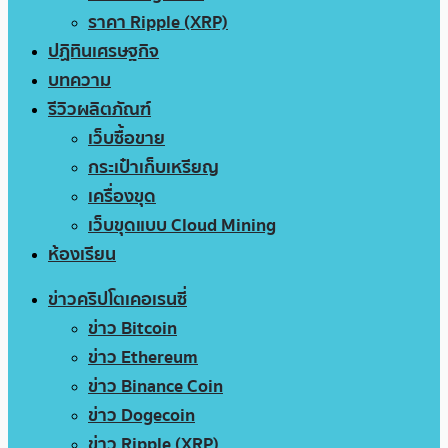
ราคา Ripple (XRP)
ปฏิทินเศรษฐกิจ
บทความ
รีวิวผลิตภัณฑ์
เว็บซื้อขาย
กระเป๋าเก็บเหรียญ
เครื่องขุด
เว็บขุดแบบ Cloud Mining
ห้องเรียน
ข่าวคริปโตเคอเรนซี่
ข่าว Bitcoin
ข่าว Ethereum
ข่าว Binance Coin
ข่าว Dogecoin
ข่าว Ripple (XRP)