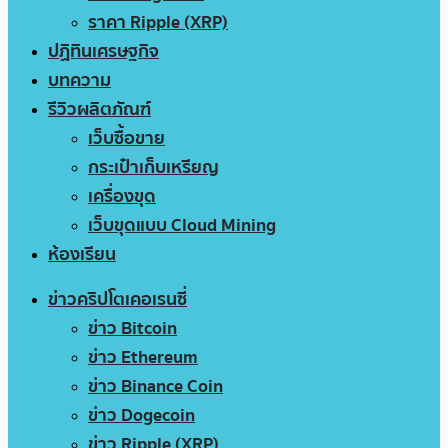
ราคา Ripple (XRP)
ปฏิทินเศรษฐกิจ
บทความ
รีวิวผลิตภัณฑ์
เว็บซื้อขาย
กระเป๋าเก็บเหรียญ
เครื่องขุด
เว็บขุดแบบ Cloud Mining
ห้องเรียน
ข่าวคริปโตเคอเรนซี่
ข่าว Bitcoin
ข่าว Ethereum
ข่าว Binance Coin
ข่าว Dogecoin
ข่าว Ripple (XRP)