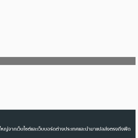
วนใหญ่จากเว็บไซต์และเว็บบอร์ดต่างประเทศและนำมาแปลส่งตรงถึงฟีด