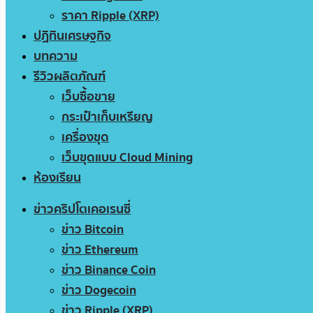
ราคา Ripple (XRP)
ปฏิทินเศรษฐกิจ
บทความ
รีวิวผลิตภัณฑ์
เว็บซื้อขาย
กระเป๋าเก็บเหรียญ
เครื่องขุด
เว็บขุดแบบ Cloud Mining
ห้องเรียน
ข่าวคริปโตเคอเรนซี่
ข่าว Bitcoin
ข่าว Ethereum
ข่าว Binance Coin
ข่าว Dogecoin
ข่าว Ripple (XRP)