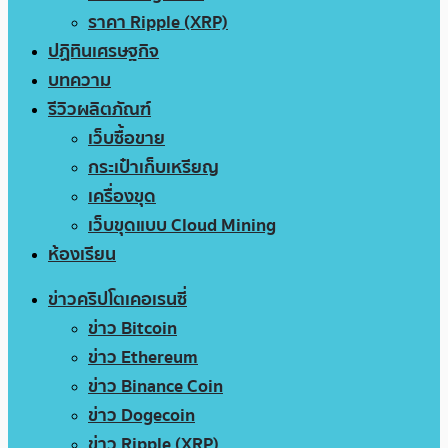
ราคา Ripple (XRP)
ปฏิทินเศรษฐกิจ
บทความ
รีวิวผลิตภัณฑ์
เว็บซื้อขาย
กระเป๋าเก็บเหรียญ
เครื่องขุด
เว็บขุดแบบ Cloud Mining
ห้องเรียน
ข่าวคริปโตเคอเรนซี่
ข่าว Bitcoin
ข่าว Ethereum
ข่าว Binance Coin
ข่าว Dogecoin
ข่าว Ripple (XRP)