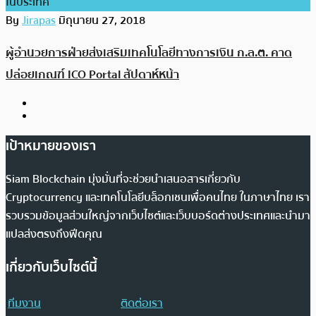
ในประเทศ
By
Jirapas
มิถุนายน 27, 2018
ผู้อำนวยการฝ่ายส่งเสริมเทคโนโลยีทางการเงิน ก.ล.ต. คาด
ปล่อยเกณฑ์ ICO Portal สัปดาห์หน้า
เป้าหมายของเรา
Siam Blockchain มุ่งมั่นที่จะช่วยนำเสนอสารเกี่ยวกับ
Cryptocurrency และเทคโนโลยีบล็อกเชนเพื่อคนไทย ในภาษาไทย เรา
รวบรวมข้อมูลส่วนใหญ่จากเว็บไซต์และเว็บบอร์ดต่างประเทศและนำมา
แปลส่งตรงถึงฟีดคุณ
เกี่ยวกับเว็บไซต์นี้
ทีมงาน
ติดต่อเรา