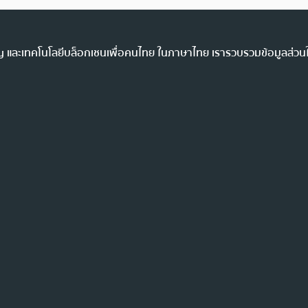
ency และเทคโนโลยีบล็อกเชนเพื่อคนไทย ในภาษาไทย เรารวบรวมข้อมูลส่