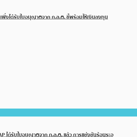
พิ่งได้รับใบอนุญาตจาก ก.ล.ต. ชี้พร้อมให้เงินลงทุน
 ได้รับใบอนุญาตจาก ก.ล.ต. แล้ว การแข่งขันร้อนระอุ