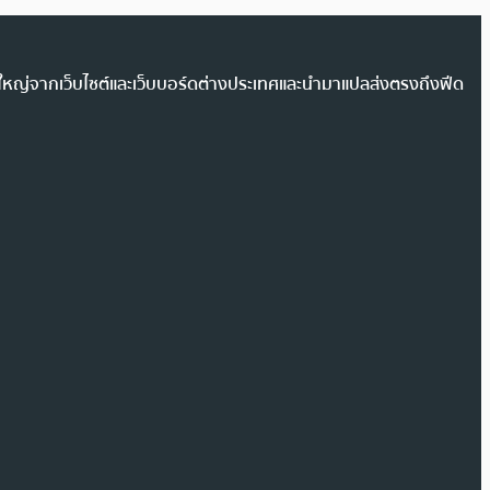
วนใหญ่จากเว็บไซต์และเว็บบอร์ดต่างประเทศและนำมาแปลส่งตรงถึงฟีด