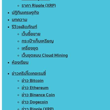
ราคา Ripple (XRP)
ปฏิทินเศรษฐกิจ
บทความ
รีวิวผลิตภัณฑ์
เว็บซื้อขาย
กระเป๋าเก็บเหรียญ
เครื่องขุด
เว็บขุดแบบ Cloud Mining
ห้องเรียน
ข่าวคริปโตเคอเรนซี่
ข่าว Bitcoin
ข่าว Ethereum
ข่าว Binance Coin
ข่าว Dogecoin
ข่าว Ripple (XRP)