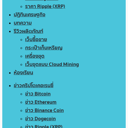
ราคา Ripple (XRP)
ปฏิทินเศรษฐกิจ
บทความ
รีวิวผลิตภัณฑ์
เว็บซื้อขาย
กระเป๋าเก็บเหรียญ
เครื่องขุด
เว็บขุดแบบ Cloud Mining
ห้องเรียน
ข่าวคริปโตเคอเรนซี่
ข่าว Bitcoin
ข่าว Ethereum
ข่าว Binance Coin
ข่าว Dogecoin
ข่าว Ripple (XRP)