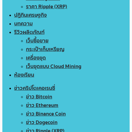
ราคา Ripple (XRP)
ปฏิทินเศรษฐกิจ
บทความ
รีวิวผลิตภัณฑ์
เว็บซื้อขาย
กระเป๋าเก็บเหรียญ
เครื่องขุด
เว็บขุดแบบ Cloud Mining
ห้องเรียน
ข่าวคริปโตเคอเรนซี่
ข่าว Bitcoin
ข่าว Ethereum
ข่าว Binance Coin
ข่าว Dogecoin
ข่าว Ripple (XRP)