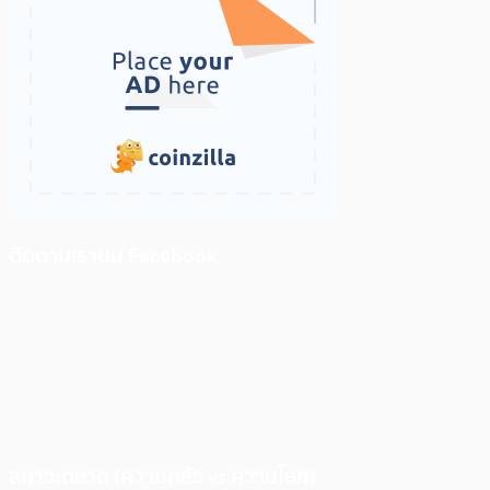
ติดตามเราบน Facebook
สภาวะตลาด (ความกลัว vs ความโลภ)