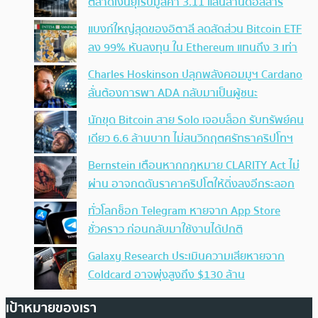
ตลาดเงินยุโรปมูลค่า 3.11 แสนล้านดอลลาร์
แบงก์ใหญ่สุดของอิตาลี ลดสัดส่วน Bitcoin ETF
ลง 99% หันลงทุน ใน Ethereum แทนถึง 3 เท่า
Charles Hoskinson ปลุกพลังคอมมูฯ Cardano
ลั่นต้องการพา ADA กลับมาเป็นผู้ชนะ
นักขุด Bitcoin สาย Solo เจอบล็อก รับทรัพย์คน
เดียว 6.6 ล้านบาท ไม่สนวิกฤตศรัทธาคริปโทฯ
Bernstein เตือนหากกฎหมาย CLARITY Act ไม่
ผ่าน อาจกดดันราคาคริปโตให้ดิ่งลงอีกระลอก
ทั่วโลกช็อก Telegram หายจาก App Store
ชั่วคราว ก่อนกลับมาใช้งานได้ปกติ
Galaxy Research ประเมินความเสียหายจาก
Coldcard อาจพุ่งสูงถึง $130 ล้าน
เป้าหมายของเรา