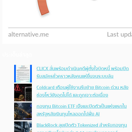
ประเด็นล่าสุด
CLICX ลั่นพร้อมดำเนินคดีผู้ตั้งใจบิดหนี้ พร้อมปิด
รับสมัครชั่วคราวหลังคนแห่ยื่นจนระบบล้น
Coldcard เตือนผู้ใช้งานรีบย้าย Bitcoin ด่วน หลัง
ช่องโหว่ยังอุดไม่ได้ และถูกเจาะต่อเนื่อง
กองทุน Bitcoin ETF เจ๊งและปิดตัวเป็นแห่งแรกใน
สหรัฐหลังเงินทุนไหลออกไปฝั่ง AI
BlackRock ลุยเปิดตัว Tokenized สำหรับกองทุน