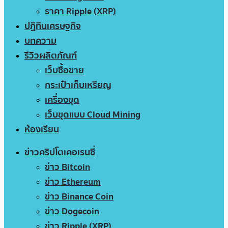
ราคา Ripple (XRP)
ปฏิทินเศรษฐกิจ
บทความ
รีวิวผลิตภัณฑ์
เว็บซื้อขาย
กระเป๋าเก็บเหรียญ
เครื่องขุด
เว็บขุดแบบ Cloud Mining
ห้องเรียน
ข่าวคริปโตเคอเรนซี่
ข่าว Bitcoin
ข่าว Ethereum
ข่าว Binance Coin
ข่าว Dogecoin
ข่าว Ripple (XRP)