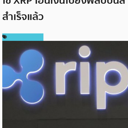
ใช้ XRP โอนเงินไปยังฟิลิปปินส์
สำเร็จแล้ว
ข่าว Ripple (XRP)