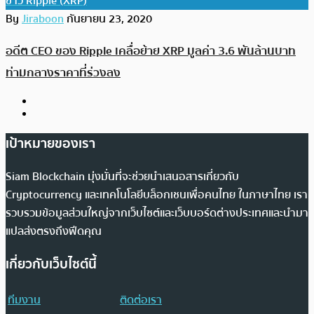
ข่าว Ripple (XRP)
By
Jiraboon
กันยายน 23, 2020
อดีต CEO ของ Ripple เคลื่อย้าย XRP มูลค่า 3.6 พันล้านบาท
ท่ามกลางราคาที่ร่วงลง
เป้าหมายของเรา
Siam Blockchain มุ่งมั่นที่จะช่วยนำเสนอสารเกี่ยวกับ
Cryptocurrency และเทคโนโลยีบล็อกเชนเพื่อคนไทย ในภาษาไทย เรา
รวบรวมข้อมูลส่วนใหญ่จากเว็บไซต์และเว็บบอร์ดต่างประเทศและนำมา
แปลส่งตรงถึงฟีดคุณ
เกี่ยวกับเว็บไซต์นี้
ทีมงาน
ติดต่อเรา