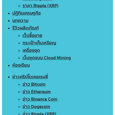
ราคา Ripple (XRP)
ปฏิทินเศรษฐกิจ
บทความ
รีวิวผลิตภัณฑ์
เว็บซื้อขาย
กระเป๋าเก็บเหรียญ
เครื่องขุด
เว็บขุดแบบ Cloud Mining
ห้องเรียน
ข่าวคริปโตเคอเรนซี่
ข่าว Bitcoin
ข่าว Ethereum
ข่าว Binance Coin
ข่าว Dogecoin
ข่าว Ripple (XRP)