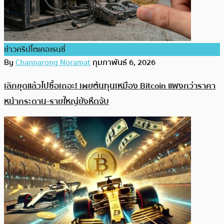
ข่าวคริปโตเคอเรนซี่
By
Channarong Noramat
กุมภาพันธ์ 6, 2026
เลิกขุดแล้วไปซื้อเถอะ! เผยต้นทุนเหมือง Bitcoin แพงกว่าราคา
หน้ากระดาน-รายใหญ่ยังหืดจับ