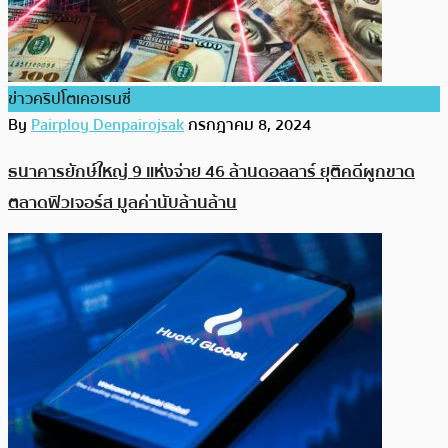
ข่าวคริปโตเคอเรนซี่
By
Pairploy Denpairojsak
กรกฎาคม 8, 2024
ธนาคารยักษ์ใหญ่ 9 แห่งจ่าย 46 ล้านดอลลาร์ ยุติคดีผูกขาด
ตลาดฟิวเจอร์ส มูลค่านับล้านล้าน