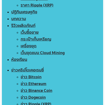
ราคา Ripple (XRP)
ปฏิทินเศรษฐกิจ
บทความ
รีวิวผลิตภัณฑ์
เว็บซื้อขาย
กระเป๋าเก็บเหรียญ
เครื่องขุด
เว็บขุดแบบ Cloud Mining
ห้องเรียน
ข่าวคริปโตเคอเรนซี่
ข่าว Bitcoin
ข่าว Ethereum
ข่าว Binance Coin
ข่าว Dogecoin
ข่าว Ripple (XRP)