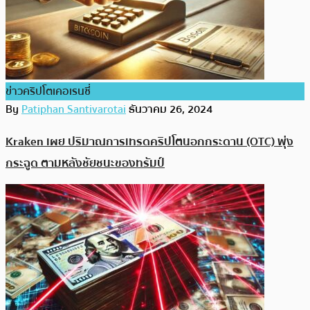
ข่าวคริปโตเคอเรนซี่
By
Patiphan Santivarotai
ธันวาคม 26, 2024
Kraken เผย ปริมาณการเทรดคริปโตนอกกระดาน (OTC) พุ่ง
กระฉูด ตามหลังชัยชนะของทรัมป์