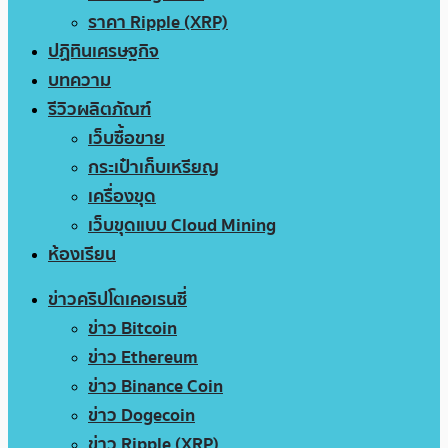
ราคา Ripple (XRP)
ปฏิทินเศรษฐกิจ
บทความ
รีวิวผลิตภัณฑ์
เว็บซื้อขาย
กระเป๋าเก็บเหรียญ
เครื่องขุด
เว็บขุดแบบ Cloud Mining
ห้องเรียน
ข่าวคริปโตเคอเรนซี่
ข่าว Bitcoin
ข่าว Ethereum
ข่าว Binance Coin
ข่าว Dogecoin
ข่าว Ripple (XRP)