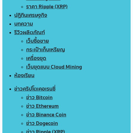
ราคา Ripple (XRP)
ปฏิทินเศรษฐกิจ
บทความ
รีวิวผลิตภัณฑ์
เว็บซื้อขาย
กระเป๋าเก็บเหรียญ
เครื่องขุด
เว็บขุดแบบ Cloud Mining
ห้องเรียน
ข่าวคริปโตเคอเรนซี่
ข่าว Bitcoin
ข่าว Ethereum
ข่าว Binance Coin
ข่าว Dogecoin
ข่าว Ripple (XRP)