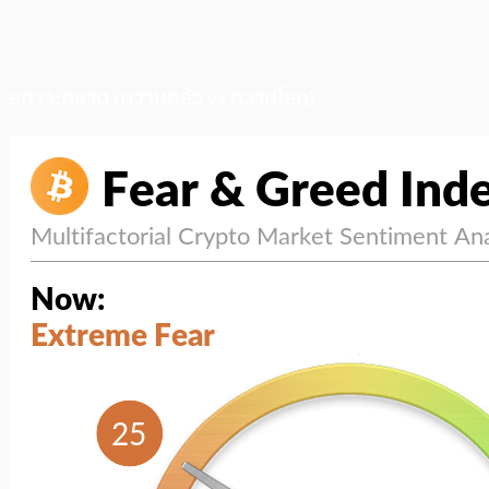
สภาวะตลาด (ความกลัว vs ความโลภ)