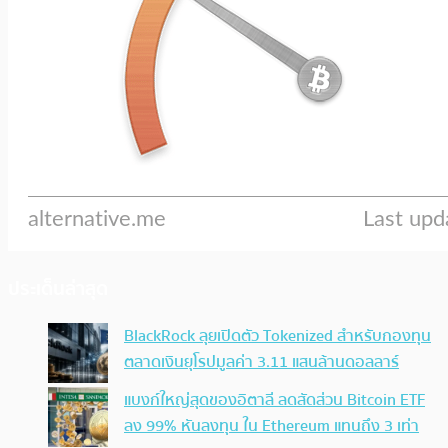
ประเด็นล่าสุด
BlackRock ลุยเปิดตัว Tokenized สำหรับกองทุน
ตลาดเงินยุโรปมูลค่า 3.11 แสนล้านดอลลาร์
แบงก์ใหญ่สุดของอิตาลี ลดสัดส่วน Bitcoin ETF
ลง 99% หันลงทุน ใน Ethereum แทนถึง 3 เท่า