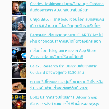
Charles Hoskinson ปลุกพลังคอมมูฯ Cardano
ลั่นต้องการพา ADA กลับมาเป็นผู้ชนะ
นักขุด Bitcoin สาย Solo เจอบล็อก รับทรัพย์คน
เดียว 6.6 ล้านบาท ไม่สนวิกฤตศรัทธาคริปโทฯ
Bernstein เตือนหากกฎหมาย CLARITY Act ไม่
ผ่าน อาจกดดันราคาคริปโตให้ดิ่งลงอีกระลอก
ทั่วโลกช็อก Telegram หายจาก App Store
ชั่วคราว ก่อนกลับมาใช้งานได้ปกติ
Galaxy Research ประเมินความเสียหายจาก
Coldcard อาจพุ่งสูงถึง $130 ล้าน
ตลาดคริปโตซบเซา วอลุ่มซื้อขายรายวันดิ่งเหลือ
$1.5 หมื่นล้าน ต่ำสุดตั้งแต่ต้นปี 2026
Boltz ประกาศระงับให้บริการ Bitcoin Swap
ชั่วคราว หลังตัวเลขการใช้ AI แฮ็กระบบพุ่งสูง