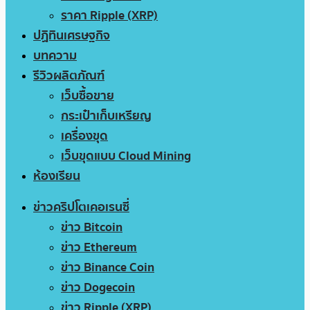
ราคา Ripple (XRP)
ปฏิทินเศรษฐกิจ
บทความ
รีวิวผลิตภัณฑ์
เว็บซื้อขาย
กระเป๋าเก็บเหรียญ
เครื่องขุด
เว็บขุดแบบ Cloud Mining
ห้องเรียน
ข่าวคริปโตเคอเรนซี่
ข่าว Bitcoin
ข่าว Ethereum
ข่าว Binance Coin
ข่าว Dogecoin
ข่าว Ripple (XRP)