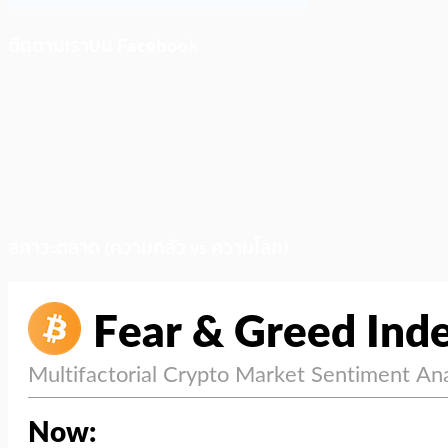
ติดตามเราบน Facebook
สภาวะตลาด (ความกลัว vs ความโลภ)