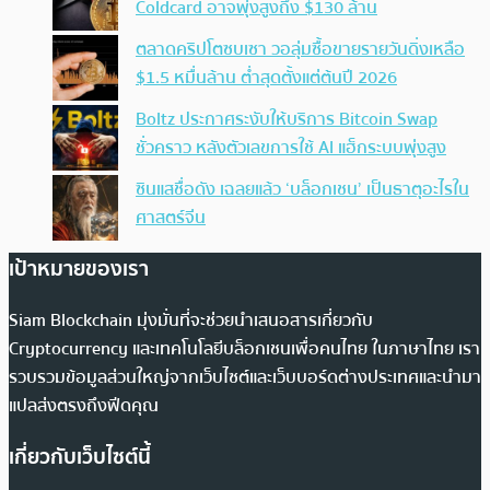
Coldcard อาจพุ่งสูงถึง $130 ล้าน
ตลาดคริปโตซบเซา วอลุ่มซื้อขายรายวันดิ่งเหลือ
$1.5 หมื่นล้าน ต่ำสุดตั้งแต่ต้นปี 2026
Boltz ประกาศระงับให้บริการ Bitcoin Swap
ชั่วคราว หลังตัวเลขการใช้ AI แฮ็กระบบพุ่งสูง
ซินแสชื่อดัง เฉลยแล้ว ‘บล็อกเชน’ เป็นธาตุอะไรใน
ศาสตร์จีน
เป้าหมายของเรา
Siam Blockchain มุ่งมั่นที่จะช่วยนำเสนอสารเกี่ยวกับ
Cryptocurrency และเทคโนโลยีบล็อกเชนเพื่อคนไทย ในภาษาไทย เรา
รวบรวมข้อมูลส่วนใหญ่จากเว็บไซต์และเว็บบอร์ดต่างประเทศและนำมา
แปลส่งตรงถึงฟีดคุณ
เกี่ยวกับเว็บไซต์นี้