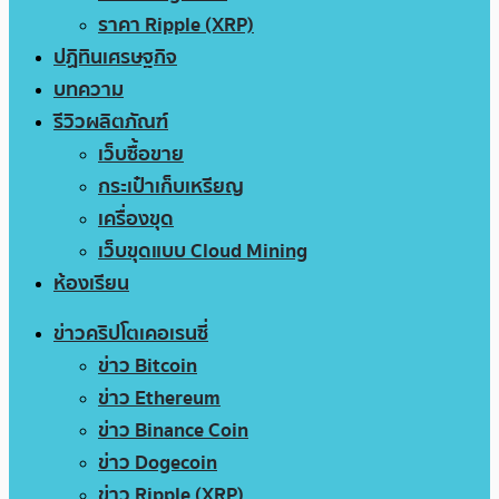
ราคา Ripple (XRP)
ปฏิทินเศรษฐกิจ
บทความ
รีวิวผลิตภัณฑ์
เว็บซื้อขาย
กระเป๋าเก็บเหรียญ
เครื่องขุด
เว็บขุดแบบ Cloud Mining
ห้องเรียน
ข่าวคริปโตเคอเรนซี่
ข่าว Bitcoin
ข่าว Ethereum
ข่าว Binance Coin
ข่าว Dogecoin
ข่าว Ripple (XRP)