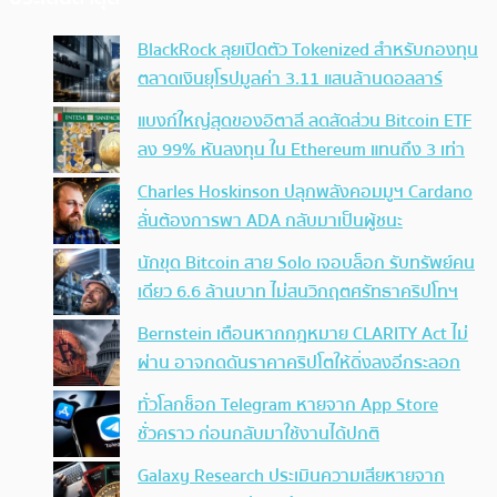
BlackRock ลุยเปิดตัว Tokenized สำหรับกองทุน
ตลาดเงินยุโรปมูลค่า 3.11 แสนล้านดอลลาร์
แบงก์ใหญ่สุดของอิตาลี ลดสัดส่วน Bitcoin ETF
ลง 99% หันลงทุน ใน Ethereum แทนถึง 3 เท่า
Charles Hoskinson ปลุกพลังคอมมูฯ Cardano
ลั่นต้องการพา ADA กลับมาเป็นผู้ชนะ
นักขุด Bitcoin สาย Solo เจอบล็อก รับทรัพย์คน
เดียว 6.6 ล้านบาท ไม่สนวิกฤตศรัทธาคริปโทฯ
Bernstein เตือนหากกฎหมาย CLARITY Act ไม่
ผ่าน อาจกดดันราคาคริปโตให้ดิ่งลงอีกระลอก
ทั่วโลกช็อก Telegram หายจาก App Store
ชั่วคราว ก่อนกลับมาใช้งานได้ปกติ
Galaxy Research ประเมินความเสียหายจาก