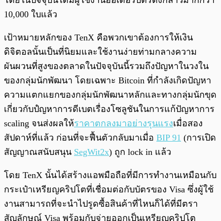
โดยในปัจจุบันได้มีผู้ใช้งานออเดอร์บัตรดังกล่าวมากกว่า
10,000 ใบแล้ว
เป้าหมายหลักของ TenX คือพวกเขาต้องการให้เงิน
ดิจิตอลนั้นเป็นที่นิยมและใช้งานง่ายท่ามกลางความ
ผันผวนที่สูงของตลาดในปัจจุบันนี้รวมถึงปัญหาในวงใน
ของกลุ่มนักพัฒนา โดยเฉพาะ Bitcoin ที่กำลังเกิดปัญหา
ความแตกแยกของกลุ่มนักพัฒนาหลักและทางกลุ่มนักขุด
เกี่ยวกับปํญหาการดีเบตเรื่องโซลูชันในการแก้ปัญหาการ
scaling จนส่งผลให้
ราคาตกลงมาอย่างรุนแรง
เมื่อสอง
สัปดาห์ที่แล้ว ก่อนที่จะฟื้นตัวกลับมาเมื่อ
BIP 91
(การเปิด
สัญญาณสนับสนุน
SegWit2x
) ถูก lock in แล้ว
โดย TenX นั้นได้สร้างแอพมือถือที่มีการทำงานเหมือนกับ
กระเป๋าเหรียญคริปโตที่เชื่อมต่อกับบัตรของ Visa ซึ่งผู้ใช้
งานสามารถที่จะนำไปรูดซื้อสินค้าที่ไหนก็ได้ที่มีตรา
สัญลักษณ์ Visa พร้อมกับจ่ายออกเป็นเหรียญคริปโต