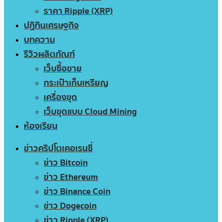
ราคา Ripple (XRP)
ปฏิทินเศรษฐกิจ
บทความ
รีวิวผลิตภัณฑ์
เว็บซื้อขาย
กระเป๋าเก็บเหรียญ
เครื่องขุด
เว็บขุดแบบ Cloud Mining
ห้องเรียน
ข่าวคริปโตเคอเรนซี่
ข่าว Bitcoin
ข่าว Ethereum
ข่าว Binance Coin
ข่าว Dogecoin
ข่าว Ripple (XRP)