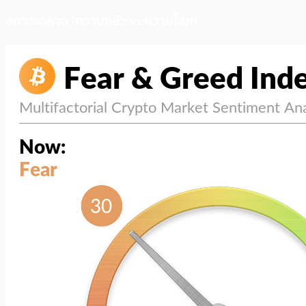
สภาวะตลาด (ความกลัว vs ความโลภ)