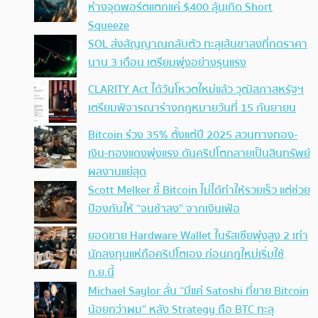
ห่างจุดพอร์ตแตกแค่ $400 ลุ้นเกิด Short
Squeeze
SOL ส่งสัญญาณกลับตัว ทะลุเส้นขาลงที่กดราคา
นาน 3 เดือน เตรียมพุ่งอย่างรุนแรง
CLARITY Act ได้วันโหวตใหม่แล้ว วุฒิสภาสหรัฐฯ
เตรียมพิจารณาร่างกฎหมายวันที่ 15 กันยายน
Bitcoin ร่วง 35% ตั้งแต่ปี 2025 สวนทางทอง-
เงิน-ทองแดงพุ่งแรง ดันคริปโตกลายเป็นสินทรัพย์
ผลงานแย่สุด
Scott Melker ชี้ Bitcoin ไม่ได้ทำให้รวยเร็ว แต่ช่วย
ป้องกันให้ “จนช้าลง” จากเงินเฟ้อ
ยอดขาย Hardware Wallet ในรัสเซียพุ่งสูง 2 เท่า
นักลงทุนแห่ถือคริปโตเอง ก่อนกฎใหม่เริ่มใช้
ก.ย.นี้
Michael Saylor ลั่น “มีแค่ Satoshi ที่ขาย Bitcoin
น้อยกว่าผม” หลัง Strategy ถือ BTC ทะลุ