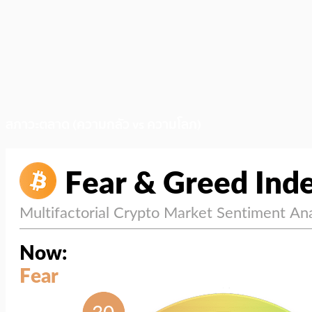
สภาวะตลาด (ความกลัว vs ความโลภ)