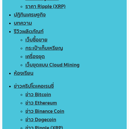
ราคา Ripple (XRP)
ปฏิทินเศรษฐกิจ
บทความ
รีวิวผลิตภัณฑ์
เว็บซื้อขาย
กระเป๋าเก็บเหรียญ
เครื่องขุด
เว็บขุดแบบ Cloud Mining
ห้องเรียน
ข่าวคริปโตเคอเรนซี่
ข่าว Bitcoin
ข่าว Ethereum
ข่าว Binance Coin
ข่าว Dogecoin
ข่าว Ripple (XRP)