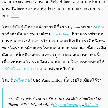
หลายประเทศทั่วโลกนาม Paris Hilton ได้ออกมาประกาศ
ผ่าน Twitter ของเธอเพื่อประกาศว่าเธอจะเข้าร่วมการ
ขาย
ICO
โดยบริษัทผู้เปิดขายดังกล่าวมีชื่อว่า Lydian พวกเขา
เคลม
ว่ากำลังพัฒนา “ระบบด้าน
blockchain
ที่สามารถช่วยลด
การหลอกลวงด้านการโฆษณา และเพื่อเพิ่มประสิทธิภาพ
ของโครงการด้านการโฆษณาและการตลาด” ซึ่งแนวคิด
ดังกล่าวนี้เหมือนกับว่าเคยจะถูกเสนอออกมาหลายครั้ง
เมื่อนานมาแล้ว รวมถึงความพยายามในการทาบทามให้
บริษัทในวงการโฆษณา
มาช่วยเหลือด้วย
โดยใน
ทวิตเตอร์
ของ Paris Hilton นั้น เธอได้เขียนไว้ว่า
“กำลังรอเข้าร่วมการเปิดขายของ @LydianCoinLtd
Token! #ThisIsNotAnAd #
CryptoCurrency
#
BitCoin