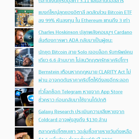
ตลาดเงินยุโรปมูลค่า 3.11 แสนล้านดอลลาร์
แบงก์ใหญ่สุดของอิตาลี ลดสัดส่วน Bitcoin ETF
ลง 99% หันลงทุน ใน Ethereum แทนถึง 3 เท่า
Charles Hoskinson ปลุกพลังคอมมูฯ Cardano
ลั่นต้องการพา ADA กลับมาเป็นผู้ชนะ
นักขุด Bitcoin สาย Solo เจอบล็อก รับทรัพย์คน
เดียว 6.6 ล้านบาท ไม่สนวิกฤตศรัทธาคริปโทฯ
Bernstein เตือนหากกฎหมาย CLARITY Act ไม่
ผ่าน อาจกดดันราคาคริปโตให้ดิ่งลงอีกระลอก
ทั่วโลกช็อก Telegram หายจาก App Store
ชั่วคราว ก่อนกลับมาใช้งานได้ปกติ
Galaxy Research ประเมินความเสียหายจาก
Coldcard อาจพุ่งสูงถึง $130 ล้าน
ตลาดคริปโตซบเซา วอลุ่มซื้อขายรายวันดิ่งเหลือ