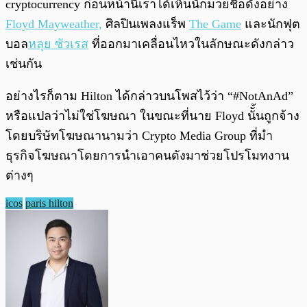
cryptocurrency ก่อนหน้านี้เราได้เห็นนักมวยชื่อดังอย่าง
Floyd Mayweather,
ศิลปินเพลงแร็พ
The Game
และนักฟุต
บอล
หลุย ซัวเรส
ที่ออกมาเคลื่อนไหวในลักษณะดังกล่าว
เช่นกัน
อย่างไรก็ตาม Hilton ได้กล่าวบนโพสไว้ว่า “#NotAnAd”
หรือแปลว่าไม่ใช่โฆษณา ในขณะที่นาย Floyd นัั้นถูกจ้าง
โดยบริษัทโฆษณานามว่า Crypto Media Group ที่มำ
ธุรกิจโฆษณาโดยการนำเอาคนดังมาช่วยโปรโมทงาน
ต่างๆ
icos
paris hilton