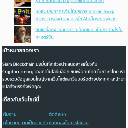
$1.5 หมื่นล้าน ต่ำสุดตั้งแต่ต้นปี 2026
Boltz ประกาศระงับให้บริการ Bitcoin Swap
ชั่วคราว หลังตัวเลขการใช้ AI แฮ็กระบบพุ่งสูง
ซินแสชื่อดัง เฉลยแล้ว ‘บล็อกเชน’ เป็นธาตุอะไรใน
ศาสตร์จีน
เป้าหมายของเรา
Siam Blockchain มุ่งมั่นที่จะช่วยนำเสนอสารเกี่ยวกับ
Cryptocurrency และเทคโนโลยีบล็อกเชนเพื่อคนไทย ในภาษาไทย เรา
รวบรวมข้อมูลส่วนใหญ่จากเว็บไซต์และเว็บบอร์ดต่างประเทศและนำมา
แปลส่งตรงถึงฟีดคุณ
เกี่ยวกับเว็บไซต์นี้
ทีมงาน
ติดต่อเรา
นโยบายความเป็นส่วนตัว
ข้อตกลงในการใช้งาน