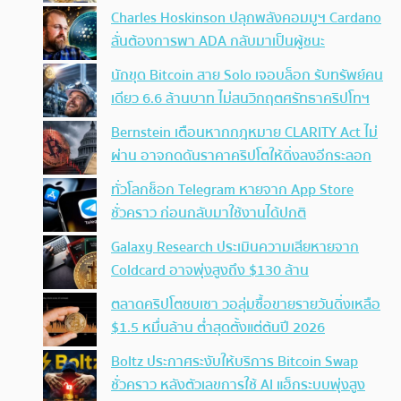
Charles Hoskinson ปลุกพลังคอมมูฯ Cardano
ลั่นต้องการพา ADA กลับมาเป็นผู้ชนะ
นักขุด Bitcoin สาย Solo เจอบล็อก รับทรัพย์คน
เดียว 6.6 ล้านบาท ไม่สนวิกฤตศรัทธาคริปโทฯ
Bernstein เตือนหากกฎหมาย CLARITY Act ไม่
ผ่าน อาจกดดันราคาคริปโตให้ดิ่งลงอีกระลอก
ทั่วโลกช็อก Telegram หายจาก App Store
ชั่วคราว ก่อนกลับมาใช้งานได้ปกติ
Galaxy Research ประเมินความเสียหายจาก
Coldcard อาจพุ่งสูงถึง $130 ล้าน
ตลาดคริปโตซบเซา วอลุ่มซื้อขายรายวันดิ่งเหลือ
$1.5 หมื่นล้าน ต่ำสุดตั้งแต่ต้นปี 2026
Boltz ประกาศระงับให้บริการ Bitcoin Swap
ชั่วคราว หลังตัวเลขการใช้ AI แฮ็กระบบพุ่งสูง