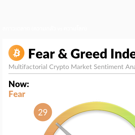
สภาวะตลาด (ความกลัว vs ความโลภ)