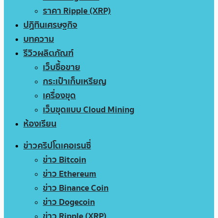
ราคา Ripple (XRP)
ปฏิทินเศรษฐกิจ
บทความ
รีวิวผลิตภัณฑ์
เว็บซื้อขาย
กระเป๋าเก็บเหรียญ
เครื่องขุด
เว็บขุดแบบ Cloud Mining
ห้องเรียน
ข่าวคริปโตเคอเรนซี่
ข่าว Bitcoin
ข่าว Ethereum
ข่าว Binance Coin
ข่าว Dogecoin
ข่าว Ripple (XRP)