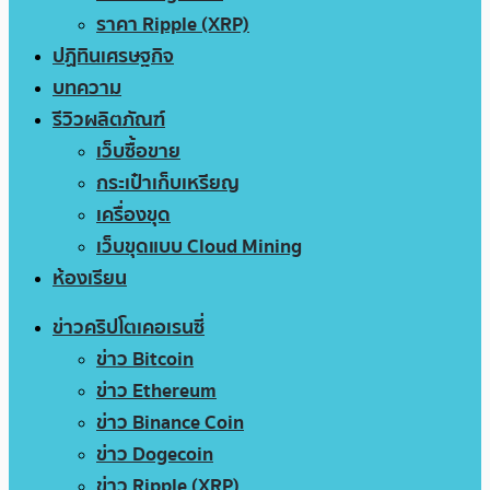
ราคา Ripple (XRP)
ปฏิทินเศรษฐกิจ
บทความ
รีวิวผลิตภัณฑ์
เว็บซื้อขาย
กระเป๋าเก็บเหรียญ
เครื่องขุด
เว็บขุดแบบ Cloud Mining
ห้องเรียน
ข่าวคริปโตเคอเรนซี่
ข่าว Bitcoin
ข่าว Ethereum
ข่าว Binance Coin
ข่าว Dogecoin
ข่าว Ripple (XRP)