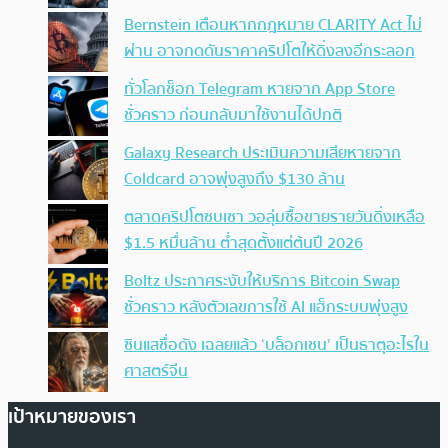
Bernstein เตือนหากกฎหมาย CLARITY Act ไม่
ผ่าน อาจกดดันราคาคริปโตให้ดิ่งลงอีกระลอก
ทั่วโลกช็อก Telegram หายจาก App Store
ชั่วคราว ก่อนกลับมาใช้งานได้ปกติ
Galaxy Research ประเมินความเสียหายจาก
Coldcard อาจพุ่งสูงถึง $130 ล้าน
ตลาดคริปโตซบเซา วอลุ่มซื้อขายรายวันดิ่งเหลือ
$1.5 หมื่นล้าน ต่ำสุดตั้งแต่ต้นปี 2026
Boltz ประกาศระงับให้บริการ Bitcoin Swap
ชั่วคราว หลังตัวเลขการใช้ AI แฮ็กระบบพุ่งสูง
ซินแสชื่อดัง เฉลยแล้ว ‘บล็อกเชน’ เป็นธาตุอะไรใน
ศาสตร์จีน
เป้าหมายของเรา