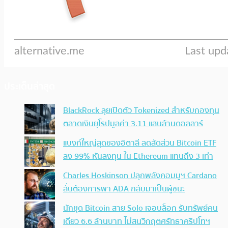
ประเด็นล่าสุด
BlackRock ลุยเปิดตัว Tokenized สำหรับกองทุน
ตลาดเงินยุโรปมูลค่า 3.11 แสนล้านดอลลาร์
แบงก์ใหญ่สุดของอิตาลี ลดสัดส่วน Bitcoin ETF
ลง 99% หันลงทุน ใน Ethereum แทนถึง 3 เท่า
Charles Hoskinson ปลุกพลังคอมมูฯ Cardano
ลั่นต้องการพา ADA กลับมาเป็นผู้ชนะ
นักขุด Bitcoin สาย Solo เจอบล็อก รับทรัพย์คน
เดียว 6.6 ล้านบาท ไม่สนวิกฤตศรัทธาคริปโทฯ