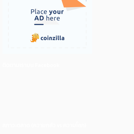
ติดตามเราบน Facebook
สภาวะตลาด (ความกลัว vs ความโลภ)