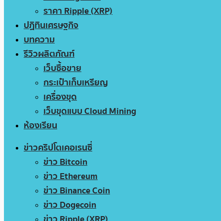
ราคา Ripple (XRP)
ปฏิทินเศรษฐกิจ
บทความ
รีวิวผลิตภัณฑ์
เว็บซื้อขาย
กระเป๋าเก็บเหรียญ
เครื่องขุด
เว็บขุดแบบ Cloud Mining
ห้องเรียน
ข่าวคริปโตเคอเรนซี่
ข่าว Bitcoin
ข่าว Ethereum
ข่าว Binance Coin
ข่าว Dogecoin
ข่าว Ripple (XRP)