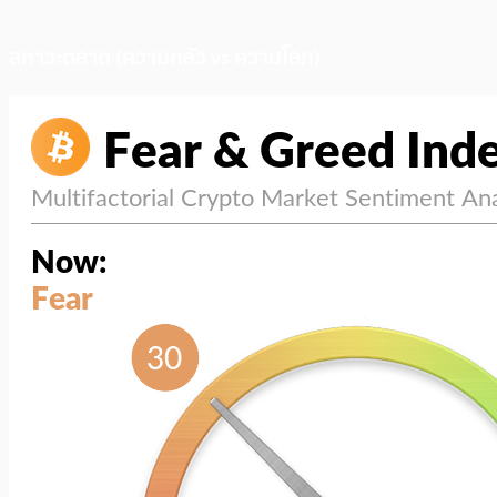
สภาวะตลาด (ความกลัว vs ความโลภ)