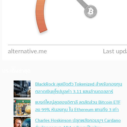
ประเด็นล่าสุด
BlackRock ลุยเปิดตัว Tokenized สำหรับกองทุน
ตลาดเงินยุโรปมูลค่า 3.11 แสนล้านดอลลาร์
แบงก์ใหญ่สุดของอิตาลี ลดสัดส่วน Bitcoin ETF
ลง 99% หันลงทุน ใน Ethereum แทนถึง 3 เท่า
Charles Hoskinson ปลุกพลังคอมมูฯ Cardano