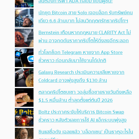
ลั่นต้องการพา ADA กลับมาเป็นผู้ชนะ
นักขุด Bitcoin สาย Solo เจอบล็อก รับทรัพย์คน
เดียว 6.6 ล้านบาท ไม่สนวิกฤตศรัทธาคริปโทฯ
Bernstein เตือนหากกฎหมาย CLARITY Act ไม่
ผ่าน อาจกดดันราคาคริปโตให้ดิ่งลงอีกระลอก
ทั่วโลกช็อก Telegram หายจาก App Store
ชั่วคราว ก่อนกลับมาใช้งานได้ปกติ
Galaxy Research ประเมินความเสียหายจาก
Coldcard อาจพุ่งสูงถึง $130 ล้าน
ตลาดคริปโตซบเซา วอลุ่มซื้อขายรายวันดิ่งเหลือ
$1.5 หมื่นล้าน ต่ำสุดตั้งแต่ต้นปี 2026
Boltz ประกาศระงับให้บริการ Bitcoin Swap
ชั่วคราว หลังตัวเลขการใช้ AI แฮ็กระบบพุ่งสูง
ซินแสชื่อดัง เฉลยแล้ว ‘บล็อกเชน’ เป็นธาตุอะไรใน