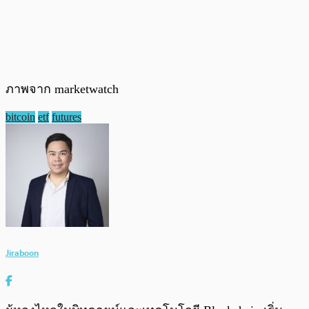
ภาพจาก marketwatch
bitcoin
etf
futures
Jiraboon