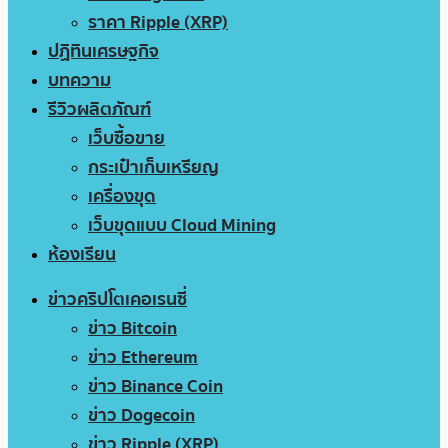
ราคา Ripple (XRP)
ปฏิทินเศรษฐกิจ
บทความ
รีวิวผลิตภัณฑ์
เว็บซื้อขาย
กระเป๋าเก็บเหรียญ
เครื่องขุด
เว็บขุดแบบ Cloud Mining
ห้องเรียน
ข่าวคริปโตเคอเรนซี่
ข่าว Bitcoin
ข่าว Ethereum
ข่าว Binance Coin
ข่าว Dogecoin
ข่าว Ripple (XRP)