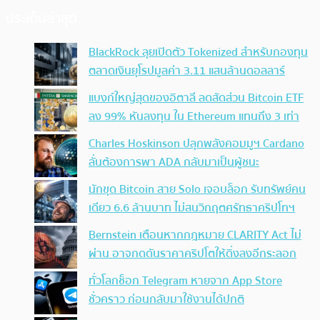
ประเด็นล่าสุด
BlackRock ลุยเปิดตัว Tokenized สำหรับกองทุน
ตลาดเงินยุโรปมูลค่า 3.11 แสนล้านดอลลาร์
แบงก์ใหญ่สุดของอิตาลี ลดสัดส่วน Bitcoin ETF
ลง 99% หันลงทุน ใน Ethereum แทนถึง 3 เท่า
Charles Hoskinson ปลุกพลังคอมมูฯ Cardano
ลั่นต้องการพา ADA กลับมาเป็นผู้ชนะ
นักขุด Bitcoin สาย Solo เจอบล็อก รับทรัพย์คน
เดียว 6.6 ล้านบาท ไม่สนวิกฤตศรัทธาคริปโทฯ
Bernstein เตือนหากกฎหมาย CLARITY Act ไม่
ผ่าน อาจกดดันราคาคริปโตให้ดิ่งลงอีกระลอก
ทั่วโลกช็อก Telegram หายจาก App Store
ชั่วคราว ก่อนกลับมาใช้งานได้ปกติ