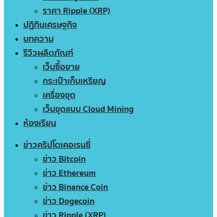
ราคา Ripple (XRP)
ปฏิทินเศรษฐกิจ
บทความ
รีวิวผลิตภัณฑ์
เว็บซื้อขาย
กระเป๋าเก็บเหรียญ
เครื่องขุด
เว็บขุดแบบ Cloud Mining
ห้องเรียน
ข่าวคริปโตเคอเรนซี่
ข่าว Bitcoin
ข่าว Ethereum
ข่าว Binance Coin
ข่าว Dogecoin
ข่าว Ripple (XRP)