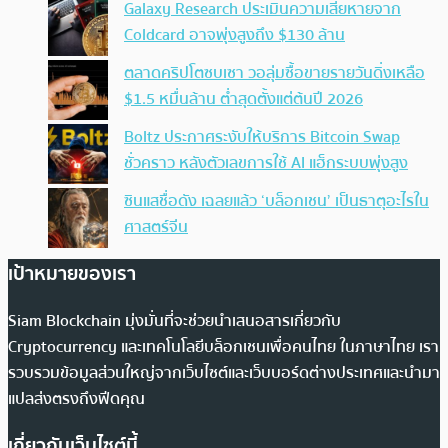
Galaxy Research ประเมินความเสียหายจาก
Coldcard อาจพุ่งสูงถึง $130 ล้าน
ตลาดคริปโตซบเซา วอลุ่มซื้อขายรายวันดิ่งเหลือ
$1.5 หมื่นล้าน ต่ำสุดตั้งแต่ต้นปี 2026
Boltz ประกาศระงับให้บริการ Bitcoin Swap
ชั่วคราว หลังตัวเลขการใช้ AI แฮ็กระบบพุ่งสูง
ซินแสชื่อดัง เฉลยแล้ว ‘บล็อกเชน’ เป็นธาตุอะไรใน
ศาสตร์จีน
เป้าหมายของเรา
Siam Blockchain มุ่งมั่นที่จะช่วยนำเสนอสารเกี่ยวกับ
Cryptocurrency และเทคโนโลยีบล็อกเชนเพื่อคนไทย ในภาษาไทย เรา
รวบรวมข้อมูลส่วนใหญ่จากเว็บไซต์และเว็บบอร์ดต่างประเทศและนำมา
แปลส่งตรงถึงฟีดคุณ
เกี่ยวกับเว็บไซต์นี้