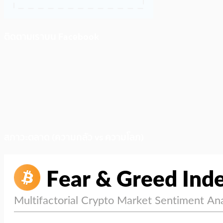
ติดตามเราบน Facebook
สภาวะตลาด (ความกลัว vs ความโลภ)