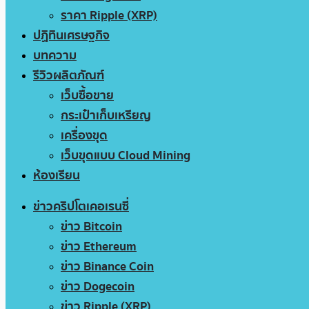
ราคา Ripple (XRP)
ปฏิทินเศรษฐกิจ
บทความ
รีวิวผลิตภัณฑ์
เว็บซื้อขาย
กระเป๋าเก็บเหรียญ
เครื่องขุด
เว็บขุดแบบ Cloud Mining
ห้องเรียน
ข่าวคริปโตเคอเรนซี่
ข่าว Bitcoin
ข่าว Ethereum
ข่าว Binance Coin
ข่าว Dogecoin
ข่าว Ripple (XRP)