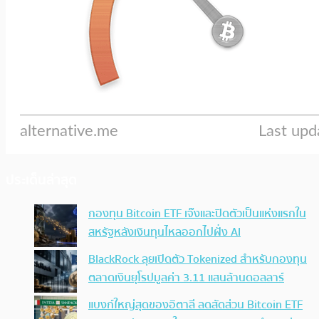
ประเด็นล่าสุด
กองทุน Bitcoin ETF เจ๊งและปิดตัวเป็นแห่งแรกใน
สหรัฐหลังเงินทุนไหลออกไปฝั่ง AI
BlackRock ลุยเปิดตัว Tokenized สำหรับกองทุน
ตลาดเงินยุโรปมูลค่า 3.11 แสนล้านดอลลาร์
แบงก์ใหญ่สุดของอิตาลี ลดสัดส่วน Bitcoin ETF