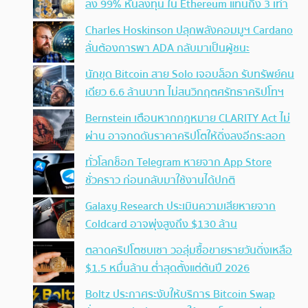
ลง 99% หันลงทุน ใน Ethereum แทนถึง 3 เท่า
Charles Hoskinson ปลุกพลังคอมมูฯ Cardano
ลั่นต้องการพา ADA กลับมาเป็นผู้ชนะ
นักขุด Bitcoin สาย Solo เจอบล็อก รับทรัพย์คน
เดียว 6.6 ล้านบาท ไม่สนวิกฤตศรัทธาคริปโทฯ
Bernstein เตือนหากกฎหมาย CLARITY Act ไม่
ผ่าน อาจกดดันราคาคริปโตให้ดิ่งลงอีกระลอก
ทั่วโลกช็อก Telegram หายจาก App Store
ชั่วคราว ก่อนกลับมาใช้งานได้ปกติ
Galaxy Research ประเมินความเสียหายจาก
Coldcard อาจพุ่งสูงถึง $130 ล้าน
ตลาดคริปโตซบเซา วอลุ่มซื้อขายรายวันดิ่งเหลือ
$1.5 หมื่นล้าน ต่ำสุดตั้งแต่ต้นปี 2026
Boltz ประกาศระงับให้บริการ Bitcoin Swap