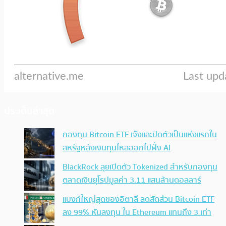
ประเด็นล่าสุด
กองทุน Bitcoin ETF เจ๊งและปิดตัวเป็นแห่งแรกใน
สหรัฐหลังเงินทุนไหลออกไปฝั่ง AI
BlackRock ลุยเปิดตัว Tokenized สำหรับกองทุน
ตลาดเงินยุโรปมูลค่า 3.11 แสนล้านดอลลาร์
แบงก์ใหญ่สุดของอิตาลี ลดสัดส่วน Bitcoin ETF
ลง 99% หันลงทุน ใน Ethereum แทนถึง 3 เท่า