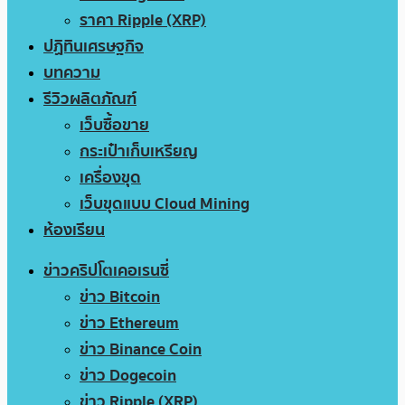
ราคา Ripple (XRP)
ปฏิทินเศรษฐกิจ
บทความ
รีวิวผลิตภัณฑ์
เว็บซื้อขาย
กระเป๋าเก็บเหรียญ
เครื่องขุด
เว็บขุดแบบ Cloud Mining
ห้องเรียน
ข่าวคริปโตเคอเรนซี่
ข่าว Bitcoin
ข่าว Ethereum
ข่าว Binance Coin
ข่าว Dogecoin
ข่าว Ripple (XRP)