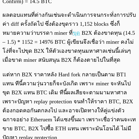
Confirm) = 14.5 BTC
ผลตอบแทนที่ต่างกันเช่นจะดำเนินการจนกระทั่งการปรับ
ค่า diff ครั้งถัดไป ซึ่งต้องขุดราว 1,152 blocks ซึ่งก็
หมายความว่าบรรดา miner ที่
ขุด
B2X ต้องขาดทุน (14.5
– 1.5) * 1152 = 14976 BTC ผู้เขียนจึงเชื่อว่า miner คงไม่
โง่ที่จะไปขุด B2X ให้ตัวเองขาดทุนมหาศาลเช่นนี้เล่นๆ
เมื่อขาด miner สนับสนุน B2X ก็ต้องตายไปในที่สุด
แต่หาก B2X ราคาหลัง Hard fork กลายเป็นตาม BT1
แทน ทีนี้ความวุ่นวายก็จะบังเกิด เพราะ miner จะหันไป
ขุด B2X แทน BTC เดิม ทีนี้ผลเสียจะตามมามหาศาล
เพราะปัญหา replay protection จนทำให้ราคา BTC, B2X
ต้องกอดคอกันตกลงไป และอาจเปิดทางให้คู่แข่งตัว
ฉกาจอย่าง Etheruem ได้แซงขึ้นมา เพราะเชื่อว่าคนจะเท
ขาย BTC, B2X ไปซื้อ ETH แทน เพราะมันโอนได้ ไม่มี
ปัญหา replay protection