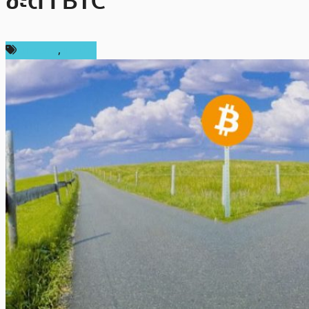
ชะตา BTC
บทความ
,
แนะนำ