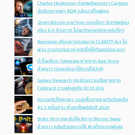
Charles Hoskinson ปลุกพลังคอมมูฯ Cardano
ลั่นต้องการพา ADA กลับมาเป็นผู้ชนะ
นักขุด Bitcoin สาย Solo เจอบล็อก รับทรัพย์คน
เดียว 6.6 ล้านบาท ไม่สนวิกฤตศรัทธาคริปโทฯ
Bernstein เตือนหากกฎหมาย CLARITY Act ไม่
ผ่าน อาจกดดันราคาคริปโตให้ดิ่งลงอีกระลอก
ทั่วโลกช็อก Telegram หายจาก App Store
ชั่วคราว ก่อนกลับมาใช้งานได้ปกติ
Galaxy Research ประเมินความเสียหายจาก
Coldcard อาจพุ่งสูงถึง $130 ล้าน
ตลาดคริปโตซบเซา วอลุ่มซื้อขายรายวันดิ่งเหลือ
$1.5 หมื่นล้าน ต่ำสุดตั้งแต่ต้นปี 2026
Boltz ประกาศระงับให้บริการ Bitcoin Swap
ชั่วคราว หลังตัวเลขการใช้ AI แฮ็กระบบพุ่งสูง