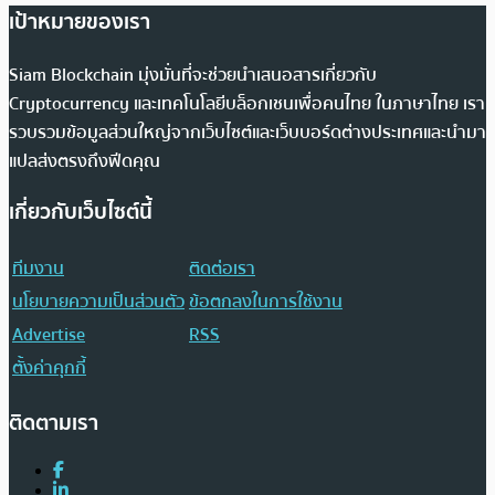
เป้าหมายของเรา
Siam Blockchain มุ่งมั่นที่จะช่วยนำเสนอสารเกี่ยวกับ
Cryptocurrency และเทคโนโลยีบล็อกเชนเพื่อคนไทย ในภาษาไทย เรา
รวบรวมข้อมูลส่วนใหญ่จากเว็บไซต์และเว็บบอร์ดต่างประเทศและนำมา
แปลส่งตรงถึงฟีดคุณ
เกี่ยวกับเว็บไซต์นี้
ทีมงาน
ติดต่อเรา
นโยบายความเป็นส่วนตัว
ข้อตกลงในการใช้งาน
Advertise
RSS
ตั้งค่าคุกกี้
ติดตามเรา