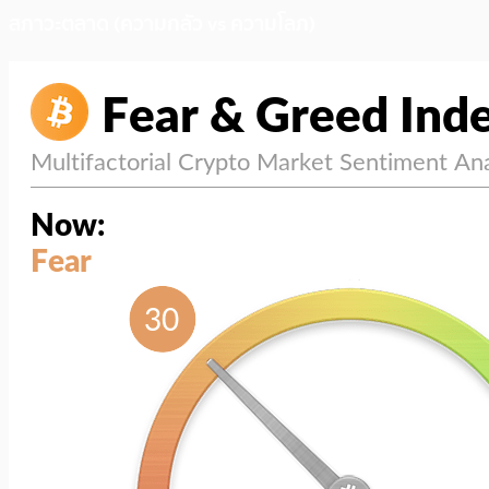
สภาวะตลาด (ความกลัว vs ความโลภ)