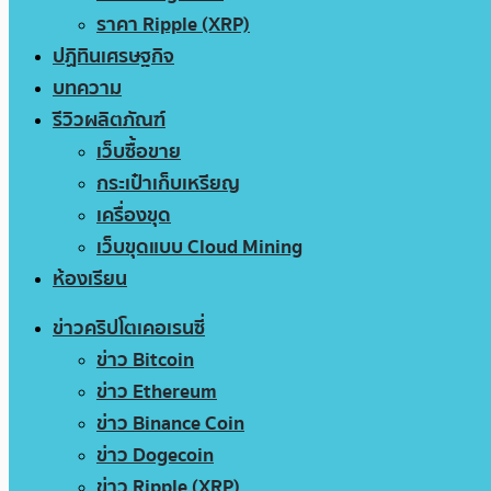
ราคา Ripple (XRP)
ปฏิทินเศรษฐกิจ
บทความ
รีวิวผลิตภัณฑ์
เว็บซื้อขาย
กระเป๋าเก็บเหรียญ
เครื่องขุด
เว็บขุดแบบ Cloud Mining
ห้องเรียน
ข่าวคริปโตเคอเรนซี่
ข่าว Bitcoin
ข่าว Ethereum
ข่าว Binance Coin
ข่าว Dogecoin
ข่าว Ripple (XRP)