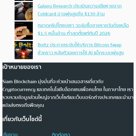
Galaxy Research ประเมินความเสียหายจาก
Coldcard อาจพุ่งสูงถึง $130 ล้าน
ตลาดคริปโตซบเซา วอลุ่มซื้อขายรายวันดิ่งเหลือ
$1.5 หมื่นล้าน ต่ำสุดตั้งแต่ต้นปี 2026
Boltz ประกาศระงับให้บริการ Bitcoin Swap
ชั่วคราว หลังตัวเลขการใช้ AI แฮ็กระบบพุ่งสูง
เป้าหมายของเรา
Siam Blockchain มุ่งมั่นที่จะช่วยนำเสนอสารเกี่ยวกับ
Cryptocurrency และเทคโนโลยีบล็อกเชนเพื่อคนไทย ในภาษาไทย เรา
รวบรวมข้อมูลส่วนใหญ่จากเว็บไซต์และเว็บบอร์ดต่างประเทศและนำมา
แปลส่งตรงถึงฟีดคุณ
เกี่ยวกับเว็บไซต์นี้
ทีมงาน
ติดต่อเรา