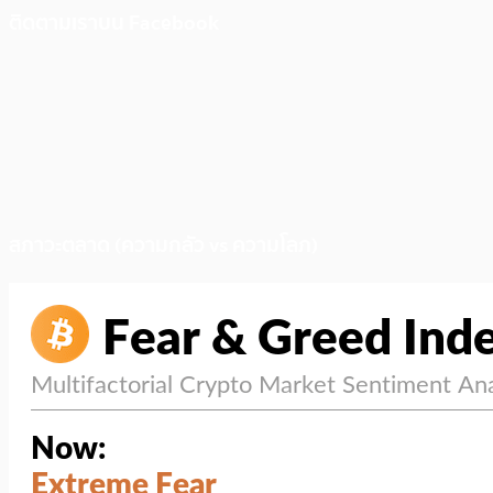
ติดตามเราบน Facebook
สภาวะตลาด (ความกลัว vs ความโลภ)