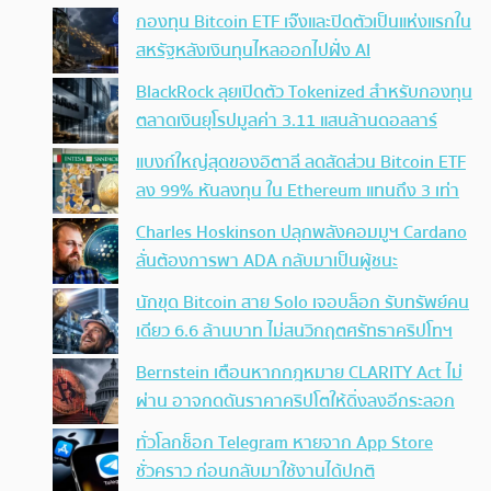
กองทุน Bitcoin ETF เจ๊งและปิดตัวเป็นแห่งแรกใน
สหรัฐหลังเงินทุนไหลออกไปฝั่ง AI
BlackRock ลุยเปิดตัว Tokenized สำหรับกองทุน
ตลาดเงินยุโรปมูลค่า 3.11 แสนล้านดอลลาร์
แบงก์ใหญ่สุดของอิตาลี ลดสัดส่วน Bitcoin ETF
ลง 99% หันลงทุน ใน Ethereum แทนถึง 3 เท่า
Charles Hoskinson ปลุกพลังคอมมูฯ Cardano
ลั่นต้องการพา ADA กลับมาเป็นผู้ชนะ
นักขุด Bitcoin สาย Solo เจอบล็อก รับทรัพย์คน
เดียว 6.6 ล้านบาท ไม่สนวิกฤตศรัทธาคริปโทฯ
Bernstein เตือนหากกฎหมาย CLARITY Act ไม่
ผ่าน อาจกดดันราคาคริปโตให้ดิ่งลงอีกระลอก
ทั่วโลกช็อก Telegram หายจาก App Store
ชั่วคราว ก่อนกลับมาใช้งานได้ปกติ