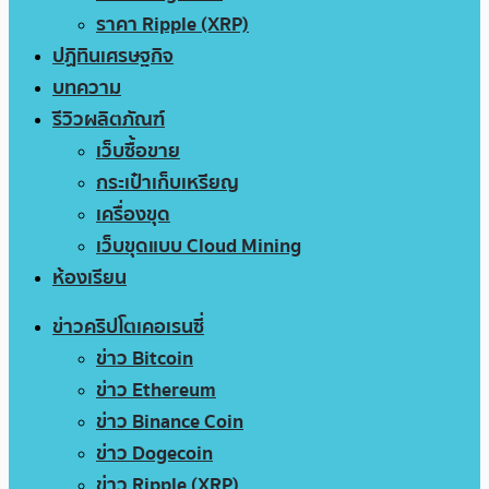
ราคา Ripple (XRP)
ปฏิทินเศรษฐกิจ
บทความ
รีวิวผลิตภัณฑ์
เว็บซื้อขาย
กระเป๋าเก็บเหรียญ
เครื่องขุด
เว็บขุดแบบ Cloud Mining
ห้องเรียน
ข่าวคริปโตเคอเรนซี่
ข่าว Bitcoin
ข่าว Ethereum
ข่าว Binance Coin
ข่าว Dogecoin
ข่าว Ripple (XRP)