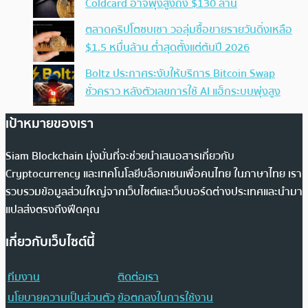
Coldcard อาจพุ่งสูงถึง $130 ล้าน
ตลาดคริปโตซบเซา วอลุ่มซื้อขายรายวันดิ่งเหลือ
$1.5 หมื่นล้าน ต่ำสุดตั้งแต่ต้นปี 2026
Boltz ประกาศระงับให้บริการ Bitcoin Swap
ชั่วคราว หลังตัวเลขการใช้ AI แฮ็กระบบพุ่งสูง
เป้าหมายของเรา
Siam Blockchain มุ่งมั่นที่จะช่วยนำเสนอสารเกี่ยวกับ
Cryptocurrency และเทคโนโลยีบล็อกเชนเพื่อคนไทย ในภาษาไทย เรา
รวบรวมข้อมูลส่วนใหญ่จากเว็บไซต์และเว็บบอร์ดต่างประเทศและนำมา
แปลส่งตรงถึงฟีดคุณ
เกี่ยวกับเว็บไซต์นี้
ทีมงาน
ติดต่อเรา
นโยบายความเป็นส่วนตัว
ข้อตกลงในการใช้งาน