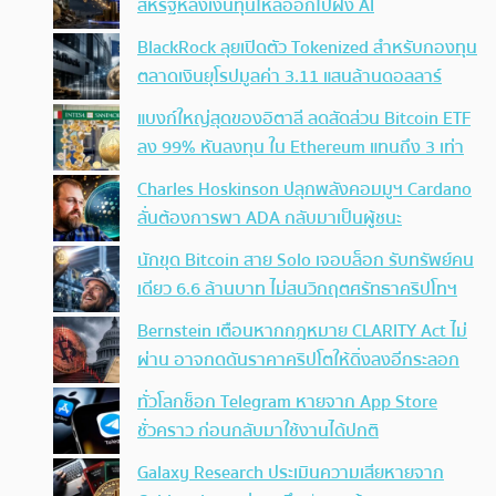
สหรัฐหลังเงินทุนไหลออกไปฝั่ง AI
BlackRock ลุยเปิดตัว Tokenized สำหรับกองทุน
ตลาดเงินยุโรปมูลค่า 3.11 แสนล้านดอลลาร์
แบงก์ใหญ่สุดของอิตาลี ลดสัดส่วน Bitcoin ETF
ลง 99% หันลงทุน ใน Ethereum แทนถึง 3 เท่า
Charles Hoskinson ปลุกพลังคอมมูฯ Cardano
ลั่นต้องการพา ADA กลับมาเป็นผู้ชนะ
นักขุด Bitcoin สาย Solo เจอบล็อก รับทรัพย์คน
เดียว 6.6 ล้านบาท ไม่สนวิกฤตศรัทธาคริปโทฯ
Bernstein เตือนหากกฎหมาย CLARITY Act ไม่
ผ่าน อาจกดดันราคาคริปโตให้ดิ่งลงอีกระลอก
ทั่วโลกช็อก Telegram หายจาก App Store
ชั่วคราว ก่อนกลับมาใช้งานได้ปกติ
Galaxy Research ประเมินความเสียหายจาก