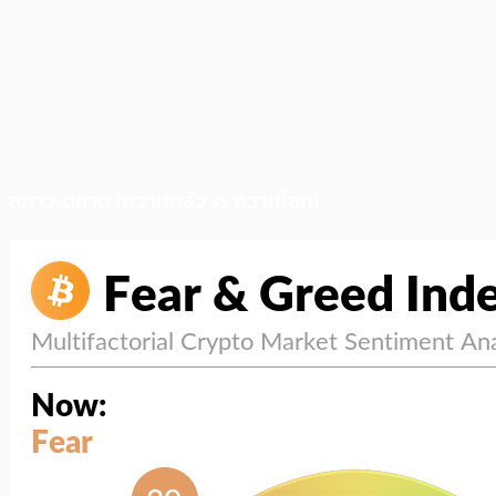
สภาวะตลาด (ความกลัว vs ความโลภ)