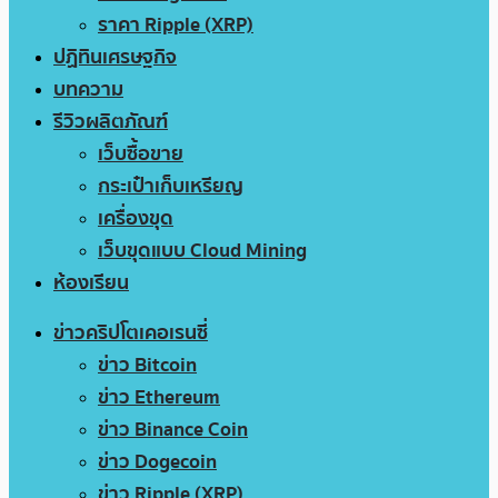
ราคา Ripple (XRP)
ปฏิทินเศรษฐกิจ
บทความ
รีวิวผลิตภัณฑ์
เว็บซื้อขาย
กระเป๋าเก็บเหรียญ
เครื่องขุด
เว็บขุดแบบ Cloud Mining
ห้องเรียน
ข่าวคริปโตเคอเรนซี่
ข่าว Bitcoin
ข่าว Ethereum
ข่าว Binance Coin
ข่าว Dogecoin
ข่าว Ripple (XRP)