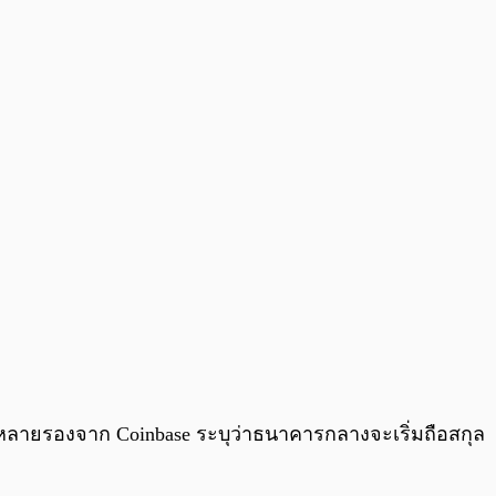
0:00
/
0:00
่หลายรองจาก Coinbase ระบุว่าธนาคารกลางจะเริ่มถือสกุล