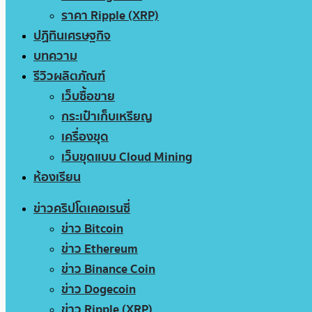
ราคา Ripple (XRP)
ปฏิทินเศรษฐกิจ
บทความ
รีวิวผลิตภัณฑ์
เว็บซื้อขาย
กระเป๋าเก็บเหรียญ
เครื่องขุด
เว็บขุดแบบ Cloud Mining
ห้องเรียน
ข่าวคริปโตเคอเรนซี่
ข่าว Bitcoin
ข่าว Ethereum
ข่าว Binance Coin
ข่าว Dogecoin
ข่าว Ripple (XRP)