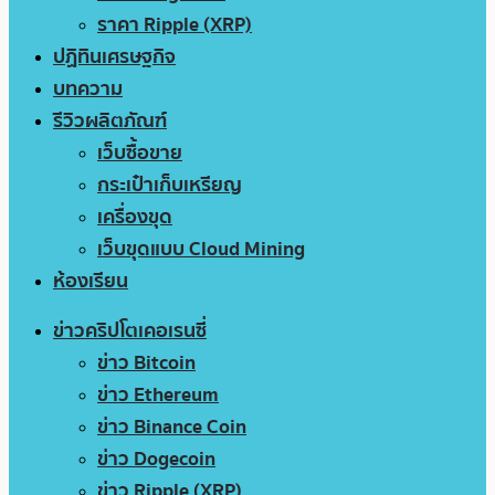
ราคา Ripple (XRP)
ปฏิทินเศรษฐกิจ
บทความ
รีวิวผลิตภัณฑ์
เว็บซื้อขาย
กระเป๋าเก็บเหรียญ
เครื่องขุด
เว็บขุดแบบ Cloud Mining
ห้องเรียน
ข่าวคริปโตเคอเรนซี่
ข่าว Bitcoin
ข่าว Ethereum
ข่าว Binance Coin
ข่าว Dogecoin
ข่าว Ripple (XRP)