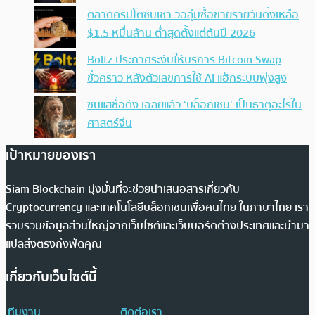
ตลาดคริปโตซบเซา วอลุ่มซื้อขายรายวันดิ่งเหลือ
$1.5 หมื่นล้าน ต่ำสุดตั้งแต่ต้นปี 2026
Boltz ประกาศระงับให้บริการ Bitcoin Swap
ชั่วคราว หลังตัวเลขการใช้ AI แฮ็กระบบพุ่งสูง
ซินแสชื่อดัง เฉลยแล้ว ‘บล็อกเชน’ เป็นธาตุอะไรใน
ศาสตร์จีน
เป้าหมายของเรา
Siam Blockchain มุ่งมั่นที่จะช่วยนำเสนอสารเกี่ยวกับ
Cryptocurrency และเทคโนโลยีบล็อกเชนเพื่อคนไทย ในภาษาไทย เรา
รวบรวมข้อมูลส่วนใหญ่จากเว็บไซต์และเว็บบอร์ดต่างประเทศและนำมา
แปลส่งตรงถึงฟีดคุณ
เกี่ยวกับเว็บไซต์นี้
ทีมงาน
ติดต่อเรา