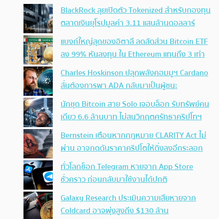
BlackRock ลุยเปิดตัว Tokenized สำหรับกองทุน
ตลาดเงินยุโรปมูลค่า 3.11 แสนล้านดอลลาร์
แบงก์ใหญ่สุดของอิตาลี ลดสัดส่วน Bitcoin ETF
ลง 99% หันลงทุน ใน Ethereum แทนถึง 3 เท่า
Charles Hoskinson ปลุกพลังคอมมูฯ Cardano
ลั่นต้องการพา ADA กลับมาเป็นผู้ชนะ
นักขุด Bitcoin สาย Solo เจอบล็อก รับทรัพย์คน
เดียว 6.6 ล้านบาท ไม่สนวิกฤตศรัทธาคริปโทฯ
Bernstein เตือนหากกฎหมาย CLARITY Act ไม่
ผ่าน อาจกดดันราคาคริปโตให้ดิ่งลงอีกระลอก
ทั่วโลกช็อก Telegram หายจาก App Store
ชั่วคราว ก่อนกลับมาใช้งานได้ปกติ
Galaxy Research ประเมินความเสียหายจาก
Coldcard อาจพุ่งสูงถึง $130 ล้าน