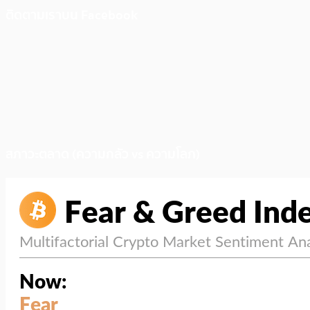
ติดตามเราบน Facebook
สภาวะตลาด (ความกลัว vs ความโลภ)