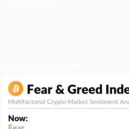
ติดตามเราบน Facebook
สภาวะตลาด (ความกลัว vs ความโลภ)