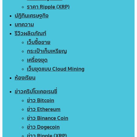
ราคา Ripple (XRP)
ปฏิทินเศรษฐกิจ
บทความ
รีวิวผลิตภัณฑ์
เว็บซื้อขาย
กระเป๋าเก็บเหรียญ
เครื่องขุด
เว็บขุดแบบ Cloud Mining
ห้องเรียน
ข่าวคริปโตเคอเรนซี่
ข่าว Bitcoin
ข่าว Ethereum
ข่าว Binance Coin
ข่าว Dogecoin
ข่าว Ripple (XRP)