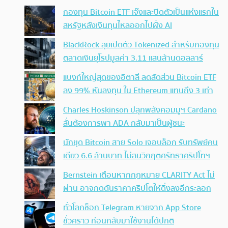
กองทุน Bitcoin ETF เจ๊งและปิดตัวเป็นแห่งแรกใน
สหรัฐหลังเงินทุนไหลออกไปฝั่ง AI
BlackRock ลุยเปิดตัว Tokenized สำหรับกองทุน
ตลาดเงินยุโรปมูลค่า 3.11 แสนล้านดอลลาร์
แบงก์ใหญ่สุดของอิตาลี ลดสัดส่วน Bitcoin ETF
ลง 99% หันลงทุน ใน Ethereum แทนถึง 3 เท่า
Charles Hoskinson ปลุกพลังคอมมูฯ Cardano
ลั่นต้องการพา ADA กลับมาเป็นผู้ชนะ
นักขุด Bitcoin สาย Solo เจอบล็อก รับทรัพย์คน
เดียว 6.6 ล้านบาท ไม่สนวิกฤตศรัทธาคริปโทฯ
Bernstein เตือนหากกฎหมาย CLARITY Act ไม่
ผ่าน อาจกดดันราคาคริปโตให้ดิ่งลงอีกระลอก
ทั่วโลกช็อก Telegram หายจาก App Store
ชั่วคราว ก่อนกลับมาใช้งานได้ปกติ