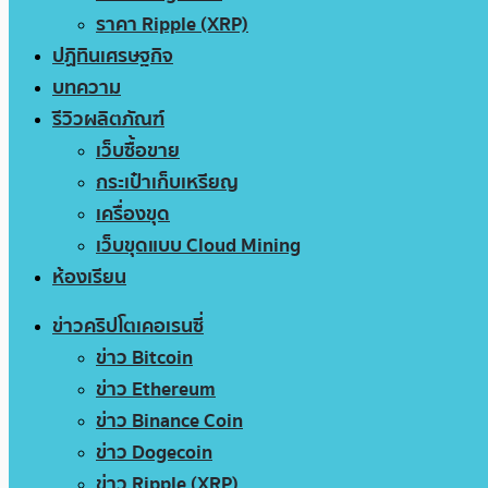
ราคา Ripple (XRP)
ปฏิทินเศรษฐกิจ
บทความ
รีวิวผลิตภัณฑ์
เว็บซื้อขาย
กระเป๋าเก็บเหรียญ
เครื่องขุด
เว็บขุดแบบ Cloud Mining
ห้องเรียน
ข่าวคริปโตเคอเรนซี่
ข่าว Bitcoin
ข่าว Ethereum
ข่าว Binance Coin
ข่าว Dogecoin
ข่าว Ripple (XRP)