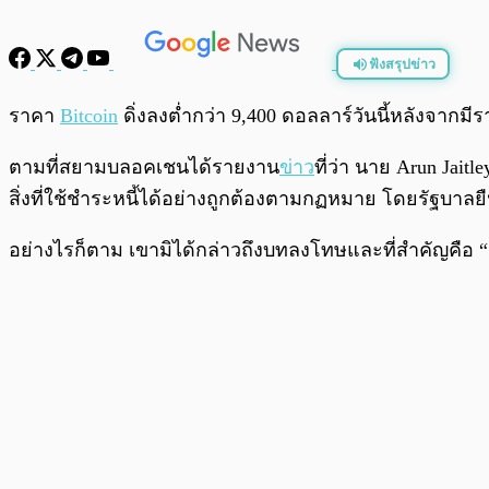
ฟังสรุปข่าว
พร้อมเล่น
ราคา
Bitcoin
ดิ่งลงต่ำกว่า 9,400 ดอลลาร์วันนี้หลังจากม
ตามที่สยามบลอคเชนได้รายงาน
ข่าว
ที่ว่า นาย Arun Jait
สิ่งที่ใช้ชำระหนี้ได้อย่างถูกต้องตามกฏหมาย โดยรัฐบาลยื
อย่างไรก็ตาม เขามิได้กล่าวถึงบทลงโทษและที่สำคัญคือ 