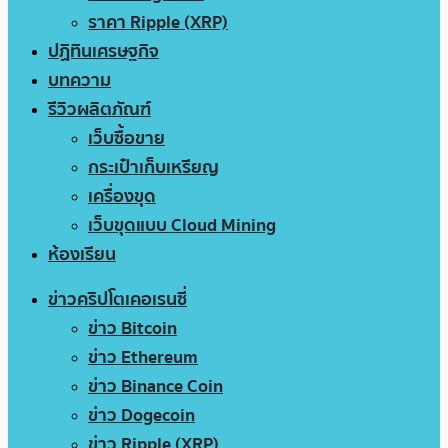
ราคา Ripple (XRP)
ปฏิทินเศรษฐกิจ
บทความ
รีวิวผลิตภัณฑ์
เว็บซื้อขาย
กระเป๋าเก็บเหรียญ
เครื่องขุด
เว็บขุดแบบ Cloud Mining
ห้องเรียน
ข่าวคริปโตเคอเรนซี่
ข่าว Bitcoin
ข่าว Ethereum
ข่าว Binance Coin
ข่าว Dogecoin
ข่าว Ripple (XRP)