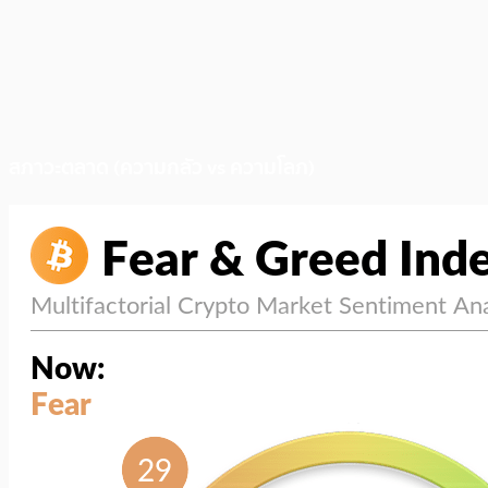
สภาวะตลาด (ความกลัว vs ความโลภ)