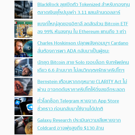
BlackRock ลุยเปิดตัว Tokenized สำหรับกองทุน
ตลาดเงินยุโรปมูลค่า 3.11 แสนล้านดอลลาร์
แบงก์ใหญ่สุดของอิตาลี ลดสัดส่วน Bitcoin ETF
ลง 99% หันลงทุน ใน Ethereum แทนถึง 3 เท่า
Charles Hoskinson ปลุกพลังคอมมูฯ Cardano
ลั่นต้องการพา ADA กลับมาเป็นผู้ชนะ
นักขุด Bitcoin สาย Solo เจอบล็อก รับทรัพย์คน
เดียว 6.6 ล้านบาท ไม่สนวิกฤตศรัทธาคริปโทฯ
Bernstein เตือนหากกฎหมาย CLARITY Act ไม่
ผ่าน อาจกดดันราคาคริปโตให้ดิ่งลงอีกระลอก
ทั่วโลกช็อก Telegram หายจาก App Store
ชั่วคราว ก่อนกลับมาใช้งานได้ปกติ
Galaxy Research ประเมินความเสียหายจาก
Coldcard อาจพุ่งสูงถึง $130 ล้าน