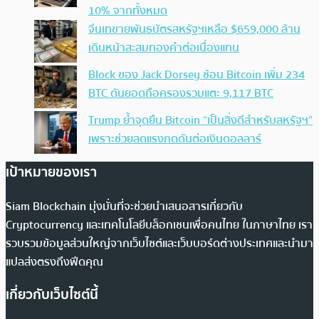
10% จากทั้งหมด
จีนเทขายพันธบัตรสหรัฐฯเหลือ $659,000 ล้าน
เดินหน้าสะสมทองคำต่อเนื่องแทน
Block ของ Jack Dorsey ช้อน Bitcoin เพิ่ม 234
BTC ดันยอดถือครองรวมแตะ 9,117 BTC
Trump ย้ำจุดยืน Bitcoin “เป็นสิ่งดีสำหรับสหรัฐฯ”
เพราะช่วยลดแรงกดดันต่อเงินดอลลาร์
เป้าหมายของเรา
Siam Blockchain มุ่งมั่นที่จะช่วยนำเสนอสารเกี่ยวกับ
Cryptocurrency และเทคโนโลยีบล็อกเชนเพื่อคนไทย ในภาษาไทย เรา
รวบรวมข้อมูลส่วนใหญ่จากเว็บไซต์และเว็บบอร์ดต่างประเทศและนำมา
แปลส่งตรงถึงฟีดคุณ
เกี่ยวกับเว็บไซต์นี้