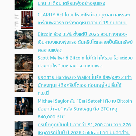
นาน 3 เดือน เตรียมพุ่งอย่างรุนแรง
CLARITY Act ได้วันโหวตใหม่แล้ว วุฒิสภาสหรัฐฯ
เตรียมพิจารณาร่างกฎหมายวันที่ 15 กันยายน
Bitcoin ร่วง 35% ตั้งแต่ปี 2025 สวนทางทอง-
เงิน-ทองแดงพุ่งแรง ดันคริปโตกลายเป็นสินทรัพย์
ผลงานแย่สุด
Scott Melker ชี้ Bitcoin ไม่ได้ทำให้รวยเร็ว แต่ช่วย
ป้องกันให้ “จนช้าลง” จากเงินเฟ้อ
ยอดขาย Hardware Wallet ในรัสเซียพุ่งสูง 2 เท่า
นักลงทุนแห่ถือคริปโตเอง ก่อนกฎใหม่เริ่มใช้
ก.ย.นี้
Michael Saylor ลั่น “มีแค่ Satoshi ที่ขาย Bitcoin
น้อยกว่าผม” หลัง Strategy ถือ BTC ทะลุ
840,000 BTC
คริปโตถูกขโมยไปแล้วกว่า $1,200 ล้าน จาก 276
เหตุการณ์ในปี ปี 2026 Coldcard คิดเป็นสัดส่วน