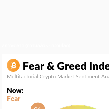
สภาวะตลาด (ความกลัว vs ความโลภ)