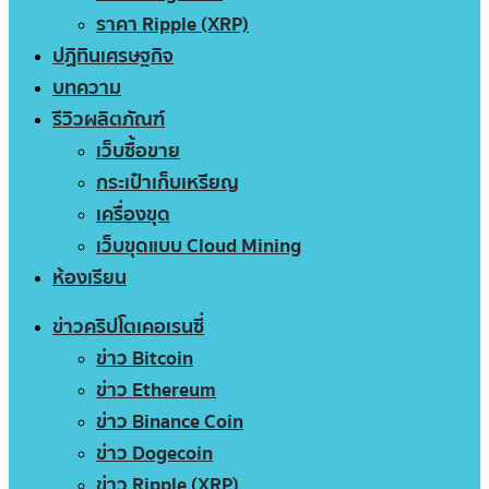
ราคา Ripple (XRP)
ปฏิทินเศรษฐกิจ
บทความ
รีวิวผลิตภัณฑ์
เว็บซื้อขาย
กระเป๋าเก็บเหรียญ
เครื่องขุด
เว็บขุดแบบ Cloud Mining
ห้องเรียน
ข่าวคริปโตเคอเรนซี่
ข่าว Bitcoin
ข่าว Ethereum
ข่าว Binance Coin
ข่าว Dogecoin
ข่าว Ripple (XRP)