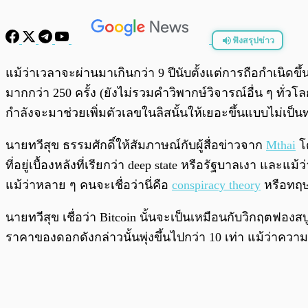
ฟังสรุปข่าว
พร้อมเล่น
แม้ว่าเวลาจะผ่านมาเกินกว่า 9 ปีนับตั้งแต่การถือกำเนิดข
มากกว่า 250 ครั้ง (ยังไม่รวมคำวิพากษ์วิจารณ์อื่น ๆ ทั่วโ
กำลังจะมาช่วยเพิ่มตัวเลขในลิสนั้นให้เยอะขึ้นแบบไม่เป็
นายทวีสุข ธรรมศักดิ์ให้สัมภาษณ์กับผู้สื่อข่าวจาก
Mthai
โด
ที่อยู่เบื้องหลังที่เรียกว่า deep state หรือรัฐบาลเงา และแ
แม้ว่าหลาย ๆ คนจะเชื่อว่านี่คือ
conspiracy theory
หรือทฤษ
นายทวีสุข เชื่อว่า Bitcoin นั้นจะเป็นเหมือนกับวิกฤตฟองส
ราคาของดอกดังกล่าวนั้นพุ่งขึ้นไปกว่า 10 เท่า แม้ว่าคว