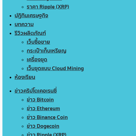
ราคา Ripple (XRP)
ปฏิทินเศรษฐกิจ
บทความ
รีวิวผลิตภัณฑ์
เว็บซื้อขาย
กระเป๋าเก็บเหรียญ
เครื่องขุด
เว็บขุดแบบ Cloud Mining
ห้องเรียน
ข่าวคริปโตเคอเรนซี่
ข่าว Bitcoin
ข่าว Ethereum
ข่าว Binance Coin
ข่าว Dogecoin
ข่าว Ripple (XRP)