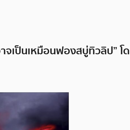
จเป็นเหมือนฟองสบู่ทิวลิป” โด