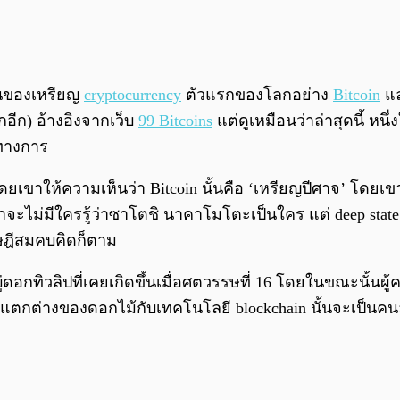
ึ้นของเหรียญ
cryptocurrency
ตัวแรกของโลกอย่าง
Bitcoin
แล
ลกอีก) อ้างอิงจากเว็บ
99 Bitcoins
แต่ดูเหมือนว่าล่าสุดนี้ ห
นทางการ
ยเขาให้ความเห็นว่า Bitcoin นั้นคือ ‘เหรียญปีศาจ’ โดยเข
ม้ว่าจะไม่มีใครรู้ว่าซาโตชิ นาคาโมโตะเป็นใคร แต่ deep state
ฎีสมคบคิดก็ตาม
บู่ดอกทิวลิปที่เคยเกิดขึ้นเมื่อศตวรรษที่ 16 โดยในขณะนั้นผ
ามแตกต่างของดอกไม้กับเทคโนโลยี blockchain นั้นจะเป็นคน