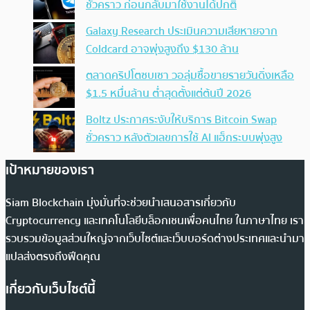
ชั่วคราว ก่อนกลับมาใช้งานได้ปกติ
Galaxy Research ประเมินความเสียหายจาก
Coldcard อาจพุ่งสูงถึง $130 ล้าน
ตลาดคริปโตซบเซา วอลุ่มซื้อขายรายวันดิ่งเหลือ
$1.5 หมื่นล้าน ต่ำสุดตั้งแต่ต้นปี 2026
Boltz ประกาศระงับให้บริการ Bitcoin Swap
ชั่วคราว หลังตัวเลขการใช้ AI แฮ็กระบบพุ่งสูง
เป้าหมายของเรา
Siam Blockchain มุ่งมั่นที่จะช่วยนำเสนอสารเกี่ยวกับ
Cryptocurrency และเทคโนโลยีบล็อกเชนเพื่อคนไทย ในภาษาไทย เรา
รวบรวมข้อมูลส่วนใหญ่จากเว็บไซต์และเว็บบอร์ดต่างประเทศและนำมา
แปลส่งตรงถึงฟีดคุณ
เกี่ยวกับเว็บไซต์นี้