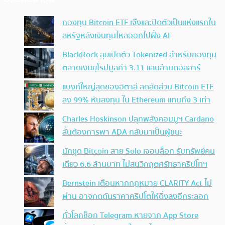
กองทุน Bitcoin ETF เจ๊งและปิดตัวเป็นแห่งแรกใน
สหรัฐหลังเงินทุนไหลออกไปฝั่ง AI
BlackRock ลุยเปิดตัว Tokenized สำหรับกองทุน
ตลาดเงินยุโรปมูลค่า 3.11 แสนล้านดอลลาร์
แบงก์ใหญ่สุดของอิตาลี ลดสัดส่วน Bitcoin ETF
ลง 99% หันลงทุน ใน Ethereum แทนถึง 3 เท่า
Charles Hoskinson ปลุกพลังคอมมูฯ Cardano
ลั่นต้องการพา ADA กลับมาเป็นผู้ชนะ
นักขุด Bitcoin สาย Solo เจอบล็อก รับทรัพย์คน
เดียว 6.6 ล้านบาท ไม่สนวิกฤตศรัทธาคริปโทฯ
Bernstein เตือนหากกฎหมาย CLARITY Act ไม่
ผ่าน อาจกดดันราคาคริปโตให้ดิ่งลงอีกระลอก
ทั่วโลกช็อก Telegram หายจาก App Store