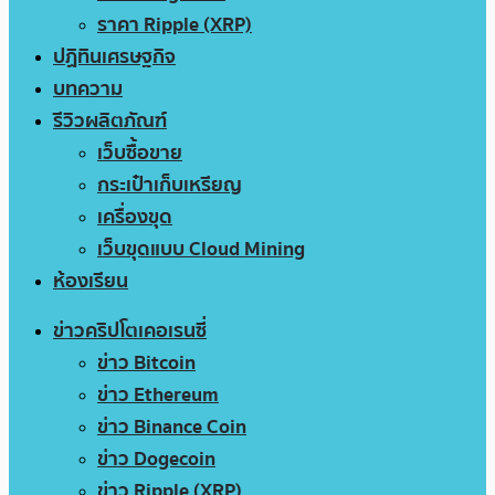
ราคา Ripple (XRP)
ปฏิทินเศรษฐกิจ
บทความ
รีวิวผลิตภัณฑ์
เว็บซื้อขาย
กระเป๋าเก็บเหรียญ
เครื่องขุด
เว็บขุดแบบ Cloud Mining
ห้องเรียน
ข่าวคริปโตเคอเรนซี่
ข่าว Bitcoin
ข่าว Ethereum
ข่าว Binance Coin
ข่าว Dogecoin
ข่าว Ripple (XRP)