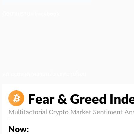
ติดตามเราบน Facebook
สภาวะตลาด (ความกลัว vs ความโลภ)