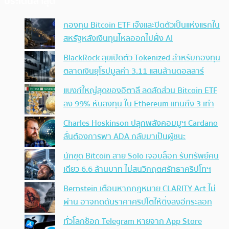
ประเด็นล่าสุด
กองทุน Bitcoin ETF เจ๊งและปิดตัวเป็นแห่งแรกใน
สหรัฐหลังเงินทุนไหลออกไปฝั่ง AI
BlackRock ลุยเปิดตัว Tokenized สำหรับกองทุน
ตลาดเงินยุโรปมูลค่า 3.11 แสนล้านดอลลาร์
แบงก์ใหญ่สุดของอิตาลี ลดสัดส่วน Bitcoin ETF
ลง 99% หันลงทุน ใน Ethereum แทนถึง 3 เท่า
Charles Hoskinson ปลุกพลังคอมมูฯ Cardano
ลั่นต้องการพา ADA กลับมาเป็นผู้ชนะ
นักขุด Bitcoin สาย Solo เจอบล็อก รับทรัพย์คน
เดียว 6.6 ล้านบาท ไม่สนวิกฤตศรัทธาคริปโทฯ
Bernstein เตือนหากกฎหมาย CLARITY Act ไม่
ผ่าน อาจกดดันราคาคริปโตให้ดิ่งลงอีกระลอก
ทั่วโลกช็อก Telegram หายจาก App Store