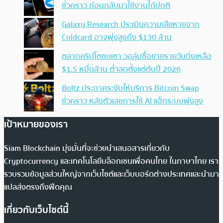
ชั่วคราว ก่อนกลับมาใช้งานได้ปกติ
Galaxy Research ประเมินความเสียหายจาก
Coldcard อาจพุ่งสูงถึง $130 ล้าน
ตลาดคริปโตซบเซา วอลุ่มซื้อขายรายวันดิ่งเหลือ
$1.5 หมื่นล้าน ต่ำสุดตั้งแต่ต้นปี 2026
Boltz ประกาศระงับให้บริการ Bitcoin Swap
ชั่วคราว หลังตัวเลขการใช้ AI แฮ็กระบบพุ่งสูง
เป้าหมายของเรา
Siam Blockchain มุ่งมั่นที่จะช่วยนำเสนอสารเกี่ยวกับ
Cryptocurrency และเทคโนโลยีบล็อกเชนเพื่อคนไทย ในภาษาไทย เรา
รวบรวมข้อมูลส่วนใหญ่จากเว็บไซต์และเว็บบอร์ดต่างประเทศและนำมา
แปลส่งตรงถึงฟีดคุณ
เกี่ยวกับเว็บไซต์นี้