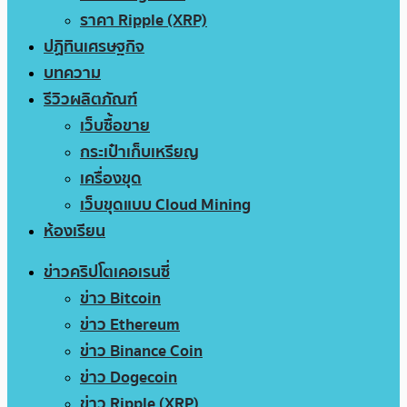
ราคา Ripple (XRP)
ปฏิทินเศรษฐกิจ
บทความ
รีวิวผลิตภัณฑ์
เว็บซื้อขาย
กระเป๋าเก็บเหรียญ
เครื่องขุด
เว็บขุดแบบ Cloud Mining
ห้องเรียน
ข่าวคริปโตเคอเรนซี่
ข่าว Bitcoin
ข่าว Ethereum
ข่าว Binance Coin
ข่าว Dogecoin
ข่าว Ripple (XRP)