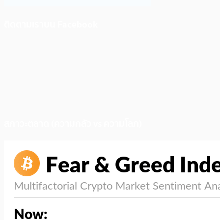
ติดตามเราบน Facebook
สภาวะตลาด (ความกลัว vs ความโลภ)