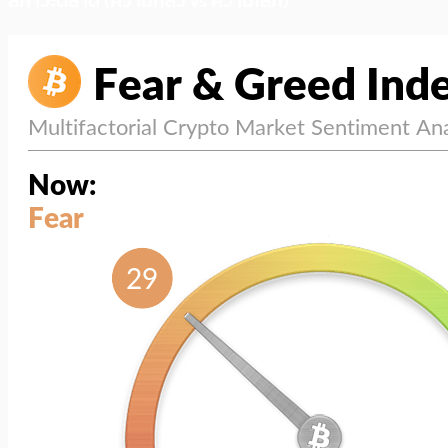
สภาวะตลาด (ความกลัว vs ความโลภ)