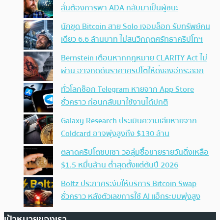
ลั่นต้องการพา ADA กลับมาเป็นผู้ชนะ
นักขุด Bitcoin สาย Solo เจอบล็อก รับทรัพย์คน
เดียว 6.6 ล้านบาท ไม่สนวิกฤตศรัทธาคริปโทฯ
Bernstein เตือนหากกฎหมาย CLARITY Act ไม่
ผ่าน อาจกดดันราคาคริปโตให้ดิ่งลงอีกระลอก
ทั่วโลกช็อก Telegram หายจาก App Store
ชั่วคราว ก่อนกลับมาใช้งานได้ปกติ
Galaxy Research ประเมินความเสียหายจาก
Coldcard อาจพุ่งสูงถึง $130 ล้าน
ตลาดคริปโตซบเซา วอลุ่มซื้อขายรายวันดิ่งเหลือ
$1.5 หมื่นล้าน ต่ำสุดตั้งแต่ต้นปี 2026
Boltz ประกาศระงับให้บริการ Bitcoin Swap
ชั่วคราว หลังตัวเลขการใช้ AI แฮ็กระบบพุ่งสูง
เป้าหมายของเรา