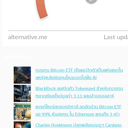
ประเด็นล่าสุด
กองทุน Bitcoin ETF เจ๊งและปิดตัวเป็นแห่งแรกใน
สหรัฐหลังเงินทุนไหลออกไปฝั่ง AI
BlackRock ลุยเปิดตัว Tokenized สำหรับกองทุน
ตลาดเงินยุโรปมูลค่า 3.11 แสนล้านดอลลาร์
แบงก์ใหญ่สุดของอิตาลี ลดสัดส่วน Bitcoin ETF
ลง 99% หันลงทุน ใน Ethereum แทนถึง 3 เท่า
Charles Hoskinson ปลุกพลังคอมมูฯ Cardano