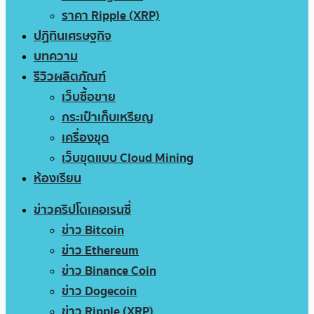
ราคา Ripple (XRP)
ปฏิทินเศรษฐกิจ
บทความ
รีวิวผลิตภัณฑ์
เว็บซื้อขาย
กระเป๋าเก็บเหรียญ
เครื่องขุด
เว็บขุดแบบ Cloud Mining
ห้องเรียน
ข่าวคริปโตเคอเรนซี่
ข่าว Bitcoin
ข่าว Ethereum
ข่าว Binance Coin
ข่าว Dogecoin
ข่าว Ripple (XRP)