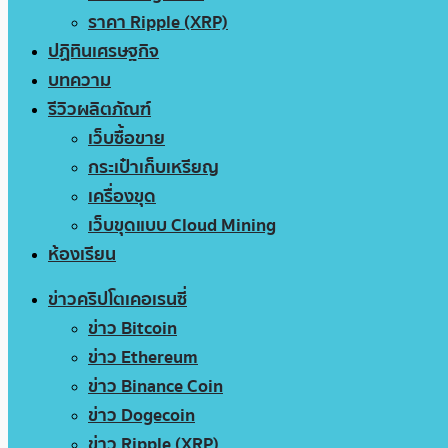
ราคา Ripple (XRP)
ปฏิทินเศรษฐกิจ
บทความ
รีวิวผลิตภัณฑ์
เว็บซื้อขาย
กระเป๋าเก็บเหรียญ
เครื่องขุด
เว็บขุดแบบ Cloud Mining
ห้องเรียน
ข่าวคริปโตเคอเรนซี่
ข่าว Bitcoin
ข่าว Ethereum
ข่าว Binance Coin
ข่าว Dogecoin
ข่าว Ripple (XRP)