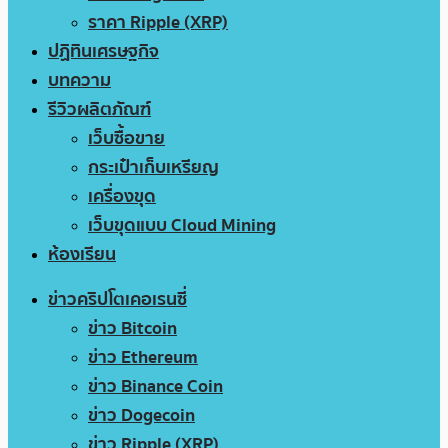
ราคา Ripple (XRP)
ปฏิทินเศรษฐกิจ
บทความ
รีวิวผลิตภัณฑ์
เว็บซื้อขาย
กระเป๋าเก็บเหรียญ
เครื่องขุด
เว็บขุดแบบ Cloud Mining
ห้องเรียน
ข่าวคริปโตเคอเรนซี่
ข่าว Bitcoin
ข่าว Ethereum
ข่าว Binance Coin
ข่าว Dogecoin
ข่าว Ripple (XRP)