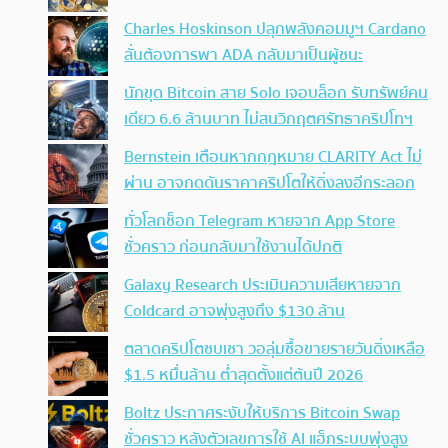
Charles Hoskinson ปลุกพลังคอมมูฯ Cardano
ลั่นต้องการพา ADA กลับมาเป็นผู้ชนะ
นักขุด Bitcoin สาย Solo เจอบล็อก รับทรัพย์คน
เดียว 6.6 ล้านบาท ไม่สนวิกฤตศรัทธาคริปโทฯ
Bernstein เตือนหากกฎหมาย CLARITY Act ไม่
ผ่าน อาจกดดันราคาคริปโตให้ดิ่งลงอีกระลอก
ทั่วโลกช็อก Telegram หายจาก App Store
ชั่วคราว ก่อนกลับมาใช้งานได้ปกติ
Galaxy Research ประเมินความเสียหายจาก
Coldcard อาจพุ่งสูงถึง $130 ล้าน
ตลาดคริปโตซบเซา วอลุ่มซื้อขายรายวันดิ่งเหลือ
$1.5 หมื่นล้าน ต่ำสุดตั้งแต่ต้นปี 2026
Boltz ประกาศระงับให้บริการ Bitcoin Swap
ชั่วคราว หลังตัวเลขการใช้ AI แฮ็กระบบพุ่งสูง