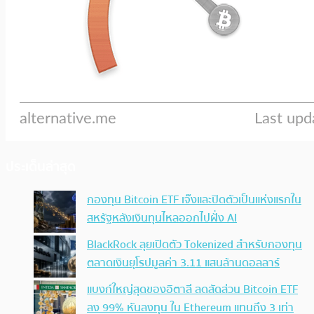
ประเด็นล่าสุด
กองทุน Bitcoin ETF เจ๊งและปิดตัวเป็นแห่งแรกใน
สหรัฐหลังเงินทุนไหลออกไปฝั่ง AI
BlackRock ลุยเปิดตัว Tokenized สำหรับกองทุน
ตลาดเงินยุโรปมูลค่า 3.11 แสนล้านดอลลาร์
แบงก์ใหญ่สุดของอิตาลี ลดสัดส่วน Bitcoin ETF
ลง 99% หันลงทุน ใน Ethereum แทนถึง 3 เท่า