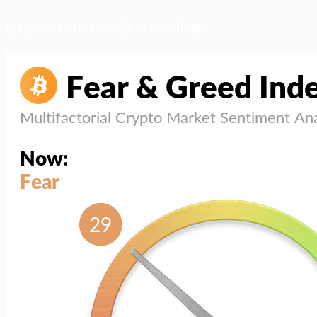
สภาวะตลาด (ความกลัว vs ความโลภ)