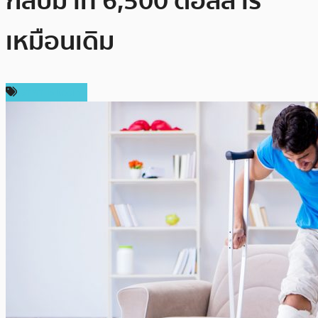
กลับมาที่ 6,500 ดอลลาร์
เหมือนเดิม
ราคา Bitcoin