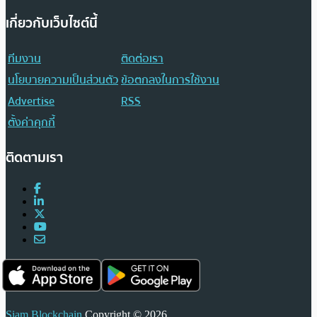
เกี่ยวกับเว็บไซต์นี้
ทีมงาน
ติดต่อเรา
นโยบายความเป็นส่วนตัว
ข้อตกลงในการใช้งาน
Advertise
RSS
ตั้งค่าคุกกี้
ติดตามเรา
Siam Blockchain
Copyright © 2026.