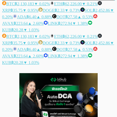
BTC
฿2,130,183
▼ 0.02%
ETH
฿62,226.00
▼ 0.21%
XRP
฿35.75
▼ 0.95%
DOGE
฿2.33
▼ 0.73%
SOL
฿2,452.86
▼
0.20%
ADA
฿6.40
▲ 0.88%
DOT
฿27.58
▲ 0.53%
AVAX
฿223.64
▲ 2.60%
LINK
฿272.94
▼ 1.38%
KUB
฿20.28
▼ 1.03%
BTC
฿2,130,183
▼ 0.02%
ETH
฿62,226.00
▼ 0.21%
XRP
฿35.75
▼ 0.95%
DOGE
฿2.33
▼ 0.73%
SOL
฿2,452.86
▼
0.20%
ADA
฿6.40
▲ 0.88%
DOT
฿27.58
▲ 0.53%
AVAX
฿223.64
▲ 2.60%
LINK
฿272.94
▼ 1.38%
KUB
฿20.28
▼ 1.03%