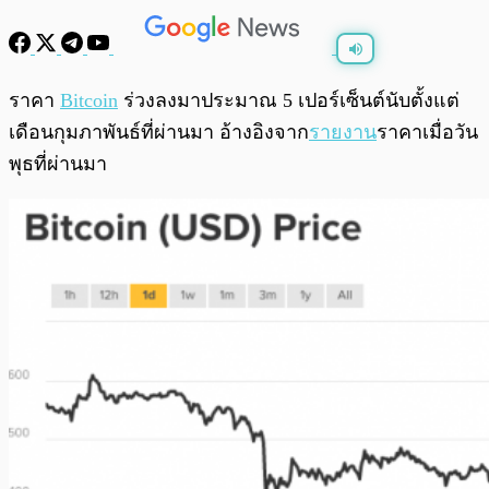
พร้อมเล่น
0:00
/
0:00
ราคา
Bitcoin
ร่วงลงมาประมาณ 5 เปอร์เซ็นต์นับตั้งแต่
เดือนกุมภาพันธ์ที่ผ่านมา อ้างอิงจาก
รายงาน
ราคาเมื่อวัน
พุธที่ผ่านมา