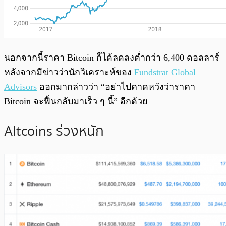
นอกจากนี้ราคา Bitcoin ก็ได้ลดลงต่ำกว่า 6,400 ดอลลาร์
หลังจากมีข่าวว่านักวิเคราะห์ของ
Fundstrat Global
Advisors
ออกมากล่าวว่า “อย่าไปคาดหวังว่าราคา
Bitcoin จะฟื้นกลับมาเร็ว ๆ นี้” อีกด้วย
Altcoins ร่วงหนัก