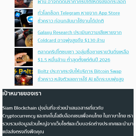
ผ่าน อาจกดดันราคาคริปโตให้ดิ่งลงอีกระลอก
ทั่วโลกช็อก Telegram หายจาก App Store
ชั่วคราว ก่อนกลับมาใช้งานได้ปกติ
Galaxy Research ประเมินความเสียหายจาก
Coldcard อาจพุ่งสูงถึง $130 ล้าน
ตลาดคริปโตซบเซา วอลุ่มซื้อขายรายวันดิ่งเหลือ
$1.5 หมื่นล้าน ต่ำสุดตั้งแต่ต้นปี 2026
Boltz ประกาศระงับให้บริการ Bitcoin Swap
ชั่วคราว หลังตัวเลขการใช้ AI แฮ็กระบบพุ่งสูง
เป้าหมายของเรา
Siam Blockchain มุ่งมั่นที่จะช่วยนำเสนอสารเกี่ยวกับ
Cryptocurrency และเทคโนโลยีบล็อกเชนเพื่อคนไทย ในภาษาไทย เรา
รวบรวมข้อมูลส่วนใหญ่จากเว็บไซต์และเว็บบอร์ดต่างประเทศและนำมา
แปลส่งตรงถึงฟีดคุณ