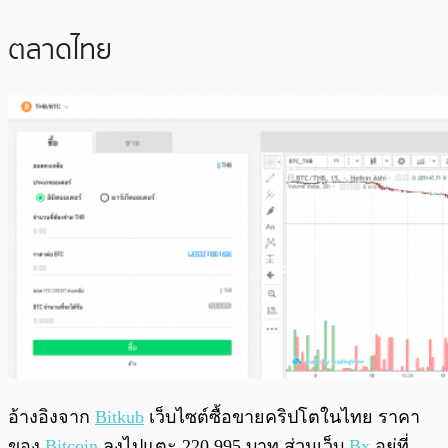
ตลาดไทย
อ้างอิงจาก
Bitkub
เว็บไซต์ซื้อขายคริปโตในไทย ราคา
ของ
Bitcoin
ลงไปแตะ 220,995 บาท ส่วนเว็บ
Bx
อยู่ที่