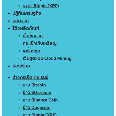
ราคา Ripple (XRP)
ปฏิทินเศรษฐกิจ
บทความ
รีวิวผลิตภัณฑ์
เว็บซื้อขาย
กระเป๋าเก็บเหรียญ
เครื่องขุด
เว็บขุดแบบ Cloud Mining
ห้องเรียน
ข่าวคริปโตเคอเรนซี่
ข่าว Bitcoin
ข่าว Ethereum
ข่าว Binance Coin
ข่าว Dogecoin
ข่าว Ripple (XRP)