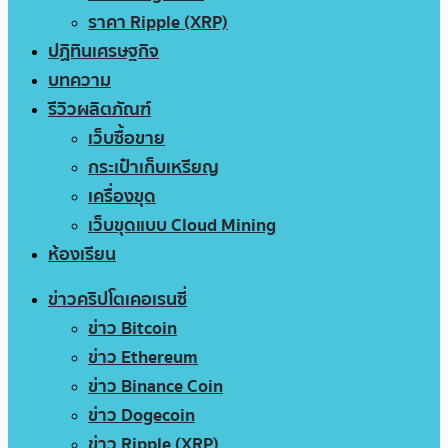
ราคา Ripple (XRP)
ปฏิทินเศรษฐกิจ
บทความ
รีวิวผลิตภัณฑ์
เว็บซื้อขาย
กระเป๋าเก็บเหรียญ
เครื่องขุด
เว็บขุดแบบ Cloud Mining
ห้องเรียน
ข่าวคริปโตเคอเรนซี่
ข่าว Bitcoin
ข่าว Ethereum
ข่าว Binance Coin
ข่าว Dogecoin
ข่าว Ripple (XRP)