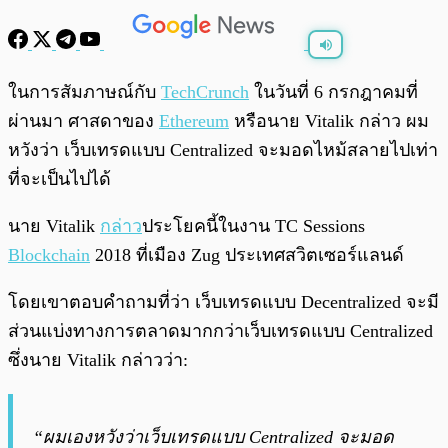
พร้อมเล่น
0:00
/
0:00
ในการสัมภาษณ์กับ
TechCrunch
ในวันที่ 6 กรกฎาคมที่
ผ่านมา
ศาสดาของ
Ethereum
หรือนาย Vitalik กล่าว ผม
หวังว่า เว็บเทรดแบบ Centralized จะมอดไหม้สลายไปเท่า
ที่จะเป็นไปได้
นาย Vitalik
กล่าว
ประโยคนี้ในงาน TC Sessions
Blockchain
2018 ที่เมือง Zug ประเทศสวิตเซอร์แลนด์
โดยเขาตอบคำถามที่ว่า เว็บเทรดแบบ Decentralized จะมี
ส่วนแบ่งทางการตลาดมากกว่าเว็บเทรดแบบ Centralized
ซึ่งนาย Vitalik กล่าวว่า:
“ผมเองหวังว่าเว็บเทรดแบบ Centralized จะมอด