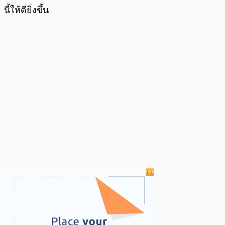
นี้ให้ดียิ่งขึ้น