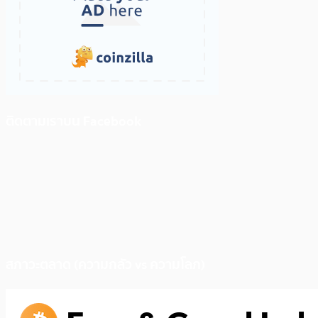
ติดตามเราบน Facebook
สภาวะตลาด (ความกลัว vs ความโลภ)