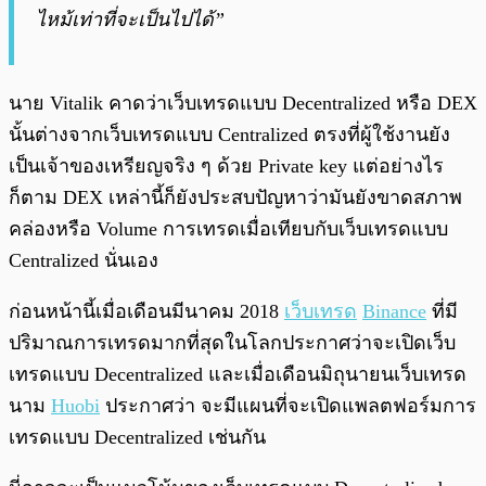
ไหม้เท่าที่จะเป็นไปได้”
นาย Vitalik คาดว่าเว็บเทรดแบบ Decentralized หรือ DEX
นั้นต่างจากเว็บเทรดแบบ Centralized ตรงที่ผู้ใช้งานยัง
เป็นเจ้าของเหรียญจริง ๆ ด้วย Private key แต่อย่างไร
ก็ตาม DEX เหล่านี้ก็ยังประสบปัญหาว่ามันยังขาดสภาพ
คล่องหรือ Volume การเทรดเมื่อเทียบกับเว็บเทรดแบบ
Centralized นั่นเอง
ก่อนหน้านี้เมื่อเดือนมีนาคม 2018
เว็บเทรด
Binance
ที่มี
ปริมาณการเทรดมากที่สุดในโลกประกาศว่าจะเปิดเว็บ
เทรดแบบ Decentralized และเมื่อเดือนมิถุนายนเว็บเทรด
นาม
Huobi
ประกาศว่า จะมีแผนที่จะเปิดแพลตฟอร์มการ
เทรดแบบ Decentralized เช่นกัน