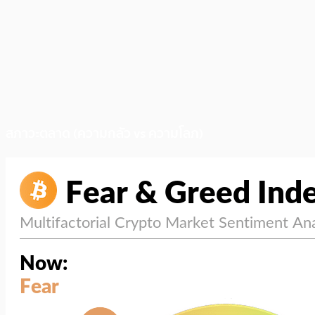
สภาวะตลาด (ความกลัว vs ความโลภ)