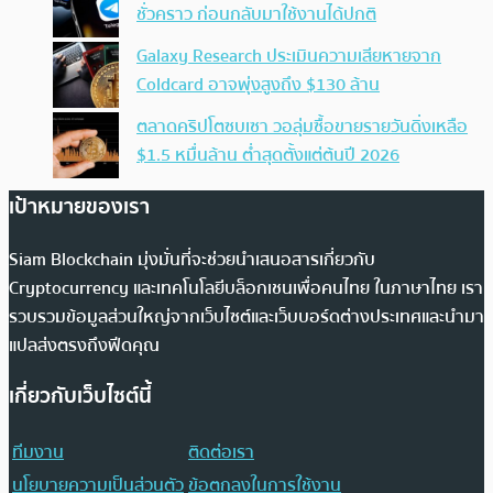
ชั่วคราว ก่อนกลับมาใช้งานได้ปกติ
Galaxy Research ประเมินความเสียหายจาก
Coldcard อาจพุ่งสูงถึง $130 ล้าน
ตลาดคริปโตซบเซา วอลุ่มซื้อขายรายวันดิ่งเหลือ
$1.5 หมื่นล้าน ต่ำสุดตั้งแต่ต้นปี 2026
เป้าหมายของเรา
Siam Blockchain มุ่งมั่นที่จะช่วยนำเสนอสารเกี่ยวกับ
Cryptocurrency และเทคโนโลยีบล็อกเชนเพื่อคนไทย ในภาษาไทย เรา
รวบรวมข้อมูลส่วนใหญ่จากเว็บไซต์และเว็บบอร์ดต่างประเทศและนำมา
แปลส่งตรงถึงฟีดคุณ
เกี่ยวกับเว็บไซต์นี้
ทีมงาน
ติดต่อเรา
นโยบายความเป็นส่วนตัว
ข้อตกลงในการใช้งาน