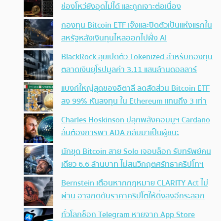
ช่องโหว่ยังอุดไม่ได้ และถูกเจาะต่อเนื่อง
กองทุน Bitcoin ETF เจ๊งและปิดตัวเป็นแห่งแรกใน
สหรัฐหลังเงินทุนไหลออกไปฝั่ง AI
BlackRock ลุยเปิดตัว Tokenized สำหรับกองทุน
ตลาดเงินยุโรปมูลค่า 3.11 แสนล้านดอลลาร์
แบงก์ใหญ่สุดของอิตาลี ลดสัดส่วน Bitcoin ETF
ลง 99% หันลงทุน ใน Ethereum แทนถึง 3 เท่า
Charles Hoskinson ปลุกพลังคอมมูฯ Cardano
ลั่นต้องการพา ADA กลับมาเป็นผู้ชนะ
นักขุด Bitcoin สาย Solo เจอบล็อก รับทรัพย์คน
เดียว 6.6 ล้านบาท ไม่สนวิกฤตศรัทธาคริปโทฯ
Bernstein เตือนหากกฎหมาย CLARITY Act ไม่
ผ่าน อาจกดดันราคาคริปโตให้ดิ่งลงอีกระลอก
ทั่วโลกช็อก Telegram หายจาก App Store