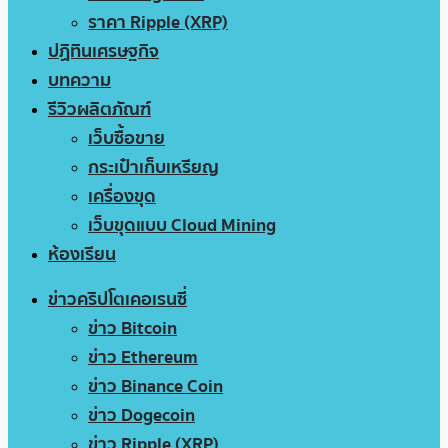
ราคา Ripple (XRP)
ปฏิทินเศรษฐกิจ
บทความ
รีวิวผลิตภัณฑ์
เว็บซื้อขาย
กระเป๋าเก็บเหรียญ
เครื่องขุด
เว็บขุดแบบ Cloud Mining
ห้องเรียน
ข่าวคริปโตเคอเรนซี่
ข่าว Bitcoin
ข่าว Ethereum
ข่าว Binance Coin
ข่าว Dogecoin
ข่าว Ripple (XRP)