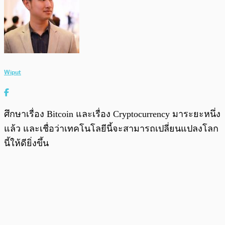
Wiput
ศึกษาเรื่อง Bitcoin และเรื่อง Cryptocurrency มาระยะหนึ่ง
แล้ว และเชื่อว่าเทคโนโลยีนี้จะสามารถเปลี่ยนแปลงโลก
นี้ให้ดียิ่งขึ้น