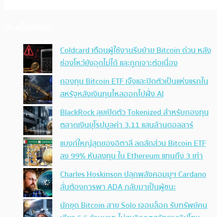
ประเด็นล่าสุด
Coldcard เตือนผู้ใช้งานรีบย้าย Bitcoin ด่วน หลัง
ช่องโหว่ยังอุดไม่ได้ และถูกเจาะต่อเนื่อง
กองทุน Bitcoin ETF เจ๊งและปิดตัวเป็นแห่งแรกใน
สหรัฐหลังเงินทุนไหลออกไปฝั่ง AI
BlackRock ลุยเปิดตัว Tokenized สำหรับกองทุน
ตลาดเงินยุโรปมูลค่า 3.11 แสนล้านดอลลาร์
แบงก์ใหญ่สุดของอิตาลี ลดสัดส่วน Bitcoin ETF
ลง 99% หันลงทุน ใน Ethereum แทนถึง 3 เท่า
Charles Hoskinson ปลุกพลังคอมมูฯ Cardano
ลั่นต้องการพา ADA กลับมาเป็นผู้ชนะ
นักขุด Bitcoin สาย Solo เจอบล็อก รับทรัพย์คน