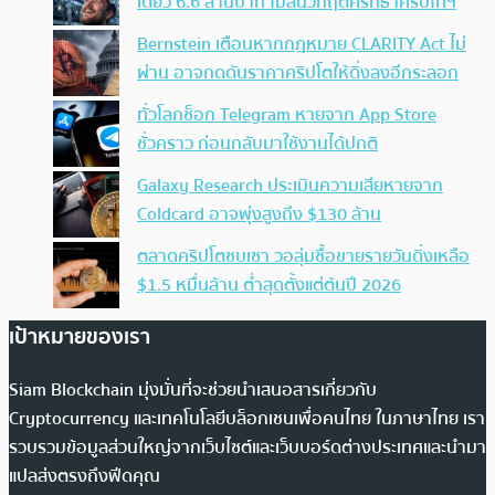
เดียว 6.6 ล้านบาท ไม่สนวิกฤตศรัทธาคริปโทฯ
Bernstein เตือนหากกฎหมาย CLARITY Act ไม่
ผ่าน อาจกดดันราคาคริปโตให้ดิ่งลงอีกระลอก
ทั่วโลกช็อก Telegram หายจาก App Store
ชั่วคราว ก่อนกลับมาใช้งานได้ปกติ
Galaxy Research ประเมินความเสียหายจาก
Coldcard อาจพุ่งสูงถึง $130 ล้าน
ตลาดคริปโตซบเซา วอลุ่มซื้อขายรายวันดิ่งเหลือ
$1.5 หมื่นล้าน ต่ำสุดตั้งแต่ต้นปี 2026
เป้าหมายของเรา
Siam Blockchain มุ่งมั่นที่จะช่วยนำเสนอสารเกี่ยวกับ
Cryptocurrency และเทคโนโลยีบล็อกเชนเพื่อคนไทย ในภาษาไทย เรา
รวบรวมข้อมูลส่วนใหญ่จากเว็บไซต์และเว็บบอร์ดต่างประเทศและนำมา
แปลส่งตรงถึงฟีดคุณ