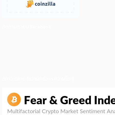
ติดตามเราบน Facebook
สภาวะตลาด (ความกลัว vs ความโลภ)