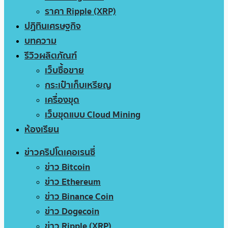
ราคา Ripple (XRP)
ปฏิทินเศรษฐกิจ
บทความ
รีวิวผลิตภัณฑ์
เว็บซื้อขาย
กระเป๋าเก็บเหรียญ
เครื่องขุด
เว็บขุดแบบ Cloud Mining
ห้องเรียน
ข่าวคริปโตเคอเรนซี่
ข่าว Bitcoin
ข่าว Ethereum
ข่าว Binance Coin
ข่าว Dogecoin
ข่าว Ripple (XRP)