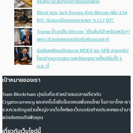
เดินหน้าสะสมทองคำต่อเนื่องแทน
Block ของ Jack Dorsey ช้อน Bitcoin เพิ่ม 234
BTC ดันยอดถือครองรวมแตะ 9,117 BTC
Trump ย้ำจุดยืน Bitcoin “เป็นสิ่งดีสำหรับสหรัฐฯ”
เพราะช่วยลดแรงกดดันต่อเงินดอลลาร์
รัสเซียเตรียมเปิดตลาด MOEX และ SPB เทรดคริป
โตอย่างถูกกฎหมายหลังกฎหมายใหม่เริ่มใช้ 1
ก.ย. นี้
เป้าหมายของเรา
Siam Blockchain มุ่งมั่นที่จะช่วยนำเสนอสารเกี่ยวกับ
Cryptocurrency และเทคโนโลยีบล็อกเชนเพื่อคนไทย ในภาษาไทย เรา
รวบรวมข้อมูลส่วนใหญ่จากเว็บไซต์และเว็บบอร์ดต่างประเทศและนำมา
แปลส่งตรงถึงฟีดคุณ
เกี่ยวกับเว็บไซต์นี้