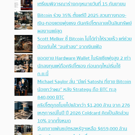
เตรียมพิจารณาร่างกฎหมายวันที่ 15 กันยายน
Bitcoin ร่วง 35% ตั้งแต่ปี 2025 สวนทางทอง-
เงิน-ทองแดงพุ่งแรง ดันคริปโตกลายเป็นสินทรัพย์
ผลงานแย่สุด
Scott Melker ชี้ Bitcoin ไม่ได้ทำให้รวยเร็ว แต่ช่วย
ป้องกันให้ “จนช้าลง” จากเงินเฟ้อ
ยอดขาย Hardware Wallet ในรัสเซียพุ่งสูง 2 เท่า
นักลงทุนแห่ถือคริปโตเอง ก่อนกฎใหม่เริ่มใช้
ก.ย.นี้
Michael Saylor ลั่น “มีแค่ Satoshi ที่ขาย Bitcoin
น้อยกว่าผม” หลัง Strategy ถือ BTC ทะลุ
840,000 BTC
คริปโตถูกขโมยไปแล้วกว่า $1,200 ล้าน จาก 276
เหตุการณ์ในปี ปี 2026 Coldcard คิดเป็นสัดส่วน
10% จากทั้งหมด
จีนเทขายพันธบัตรสหรัฐฯเหลือ $659,000 ล้าน