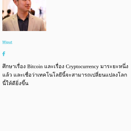
Wiput
ศึกษาเรื่อง Bitcoin และเรื่อง Cryptocurrency มาระยะหนึ่ง
แล้ว และเชื่อว่าเทคโนโลยีนี้จะสามารถเปลี่ยนแปลงโลก
นี้ให้ดียิ่งขึ้น