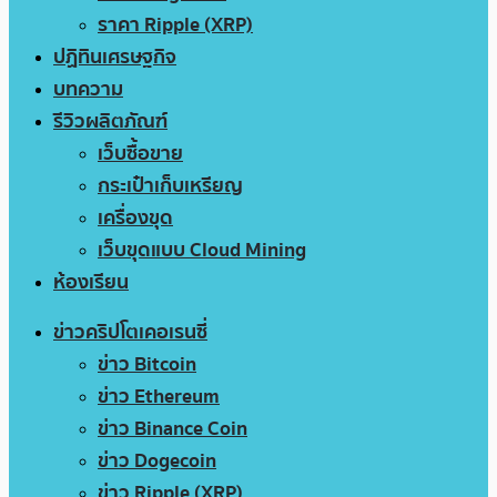
ราคา Ripple (XRP)
ปฏิทินเศรษฐกิจ
บทความ
รีวิวผลิตภัณฑ์
เว็บซื้อขาย
กระเป๋าเก็บเหรียญ
เครื่องขุด
เว็บขุดแบบ Cloud Mining
ห้องเรียน
ข่าวคริปโตเคอเรนซี่
ข่าว Bitcoin
ข่าว Ethereum
ข่าว Binance Coin
ข่าว Dogecoin
ข่าว Ripple (XRP)