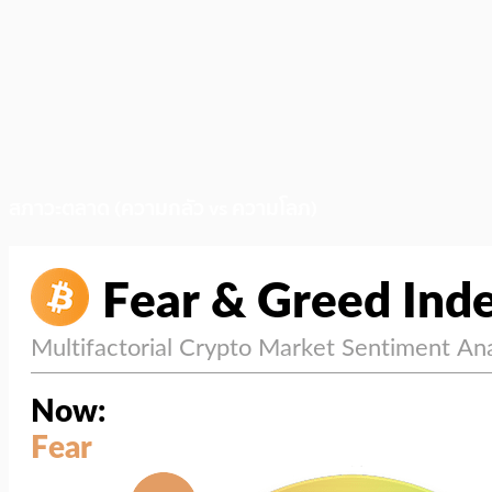
สภาวะตลาด (ความกลัว vs ความโลภ)