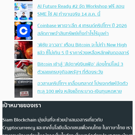
AI Future Ready #2 จัด Workshop ฟรี สอน
SME ใช้ AI ทำงานจริง 14 ส.ค. นี้
Coinbase พาเจาะลึก 4 เทรนด์คริปโทฯ ปี 2026
สลัดภาพจำสินทรัพย์เก็งกำไรไร้มูลค่า
‘พิชัย จาวลา’ เตือน Bitcoin จะไม่ทำ New High
แล้ว ชี้ไม่เกิน 5 ปี ราคาร่วงเหลือหลักพันดอลลาร์
Bitcoin เข้าสู่ ‘สัปดาห์เงินเฟ้อ’ ส่องไทม์ไลน์ 3
ตัวเลขเศรษฐกิจสหรัฐฯ ที่ต้องระวัง
อวสานคริปโทฯ เกลื่อนตลาด! โปรเจกต์แห่ปิดตัว
ทะลุ 100 แห่ง หลังแฮ็กระบาด-เงินทุนหดหาย
เป้าหมายของเรา
Siam Blockchain มุ่งมั่นที่จะช่วยนำเสนอสารเกี่ยวกับ
Cryptocurrency และเทคโนโลยีบล็อกเชนเพื่อคนไทย ในภาษาไทย เรา