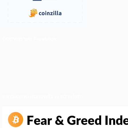
ติดตามเราบน Facebook
สภาวะตลาด (ความกลัว vs ความโลภ)