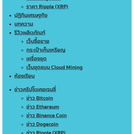
ราคา Ripple (XRP)
ปฏิทินเศรษฐกิจ
บทความ
รีวิวผลิตภัณฑ์
เว็บซื้อขาย
กระเป๋าเก็บเหรียญ
เครื่องขุด
เว็บขุดแบบ Cloud Mining
ห้องเรียน
ข่าวคริปโตเคอเรนซี่
ข่าว Bitcoin
ข่าว Ethereum
ข่าว Binance Coin
ข่าว Dogecoin
ข่าว Ripple (XRP)