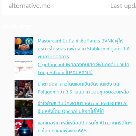
ประเด็นล่าสุด
Mastercard ปิดดีลเข้าซื้อกิจการ BVNK ผู้ให้
บริการโครงสร้างพื้นฐาน Stablecoin มูลค่า 1.8
พันล้านดอลลาร์
Cryptoquant เผยกองทุนเฮดจ์ฟันด์กลับมาเปิด
Long Bitcoin ในรอบหลายปี
น้ำตานอง! สาวโดนแฮกเงินจัดงานแต่ง บน
Polygon กว่า 3.5 แสนบาท วอนชุมชนช่วยเหลือ
จำใจย้าย! ทีมนักพัฒนา Bitcoin Red หันซบ AI
จีน หลังโดน OpenAI บล็อกไม่ให้ใช้
แฮกเกอร์เกาหลีเหนืออัปเกรดใช้ AI กวาดคริปโทฯ
ทั่วโลก ตัวเลขพุ่งแตะ 66%