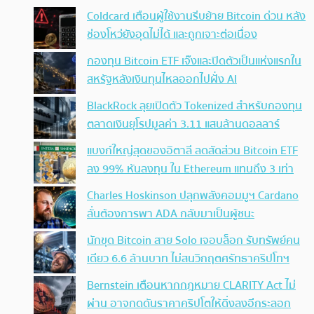
Coldcard เตือนผู้ใช้งานรีบย้าย Bitcoin ด่วน หลัง
ช่องโหว่ยังอุดไม่ได้ และถูกเจาะต่อเนื่อง
กองทุน Bitcoin ETF เจ๊งและปิดตัวเป็นแห่งแรกใน
สหรัฐหลังเงินทุนไหลออกไปฝั่ง AI
BlackRock ลุยเปิดตัว Tokenized สำหรับกองทุน
ตลาดเงินยุโรปมูลค่า 3.11 แสนล้านดอลลาร์
แบงก์ใหญ่สุดของอิตาลี ลดสัดส่วน Bitcoin ETF
ลง 99% หันลงทุน ใน Ethereum แทนถึง 3 เท่า
Charles Hoskinson ปลุกพลังคอมมูฯ Cardano
ลั่นต้องการพา ADA กลับมาเป็นผู้ชนะ
นักขุด Bitcoin สาย Solo เจอบล็อก รับทรัพย์คน
เดียว 6.6 ล้านบาท ไม่สนวิกฤตศรัทธาคริปโทฯ
Bernstein เตือนหากกฎหมาย CLARITY Act ไม่
ผ่าน อาจกดดันราคาคริปโตให้ดิ่งลงอีกระลอก