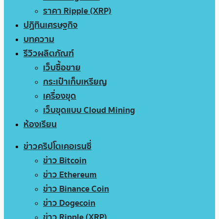
ราคา Ripple (XRP)
ปฏิทินเศรษฐกิจ
บทความ
รีวิวผลิตภัณฑ์
เว็บซื้อขาย
กระเป๋าเก็บเหรียญ
เครื่องขุด
เว็บขุดแบบ Cloud Mining
ห้องเรียน
ข่าวคริปโตเคอเรนซี่
ข่าว Bitcoin
ข่าว Ethereum
ข่าว Binance Coin
ข่าว Dogecoin
ข่าว Ripple (XRP)