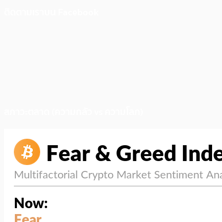
ติดตามเราบน Facebook
สภาวะตลาด (ความกลัว vs ความโลภ)