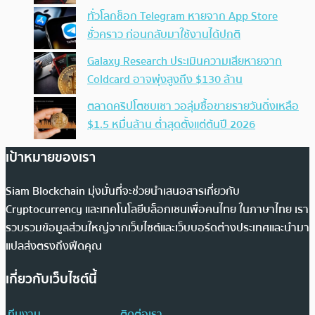
ทั่วโลกช็อก Telegram หายจาก App Store
ชั่วคราว ก่อนกลับมาใช้งานได้ปกติ
Galaxy Research ประเมินความเสียหายจาก
Coldcard อาจพุ่งสูงถึง $130 ล้าน
ตลาดคริปโตซบเซา วอลุ่มซื้อขายรายวันดิ่งเหลือ
$1.5 หมื่นล้าน ต่ำสุดตั้งแต่ต้นปี 2026
เป้าหมายของเรา
Siam Blockchain มุ่งมั่นที่จะช่วยนำเสนอสารเกี่ยวกับ
Cryptocurrency และเทคโนโลยีบล็อกเชนเพื่อคนไทย ในภาษาไทย เรา
รวบรวมข้อมูลส่วนใหญ่จากเว็บไซต์และเว็บบอร์ดต่างประเทศและนำมา
แปลส่งตรงถึงฟีดคุณ
เกี่ยวกับเว็บไซต์นี้
ทีมงาน
ติดต่อเรา