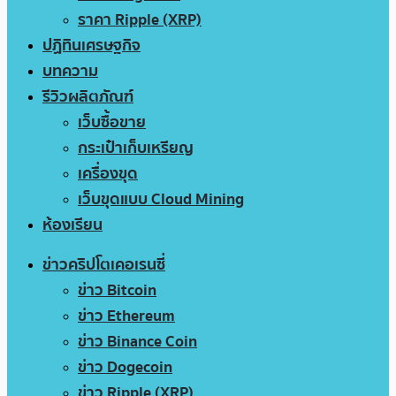
ราคา Ripple (XRP)
ปฏิทินเศรษฐกิจ
บทความ
รีวิวผลิตภัณฑ์
เว็บซื้อขาย
กระเป๋าเก็บเหรียญ
เครื่องขุด
เว็บขุดแบบ Cloud Mining
ห้องเรียน
ข่าวคริปโตเคอเรนซี่
ข่าว Bitcoin
ข่าว Ethereum
ข่าว Binance Coin
ข่าว Dogecoin
ข่าว Ripple (XRP)