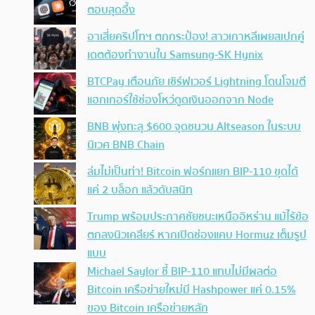
ตอบสุดอึ้ง
อาเสี่ยคริปโทฯ ตกกระป๋อง! สาวเกาหลีเผยสเปกคู่
เดตต้องทำงานใน Samsung-SK Hynix
BTCPay เตือนภัย เซิร์ฟเวอร์ Lightning โดนโจมตี
แฮกเกอร์ใช้ช่องโหว่ดูดเงินออกจาก Node
BNB พุ่งทะลุ $600 จุดชนวน Altseason ในระบบ
นิเวศ BNB Chain
ล่มไม่เป็นท่า! Bitcoin ฟอร์กแยก BIP-110 ขุดได้
แค่ 2 บล็อก แล้วดับสนิท
Trump พร้อมประกาศชัยชนะเหนืออิหร่าน แม้ไร้ข้อ
ตกลงนิวเคลียร์ หากเปิดช่องแคบ Hormuz เต็มรูป
แบบ
Michael Saylor ชี้ BIP-110 แทบไม่มีผลต่อ
Bitcoin เครือข่ายใหม่มี Hashpower แค่ 0.15%
ของ Bitcoin เครือข่ายหลัก