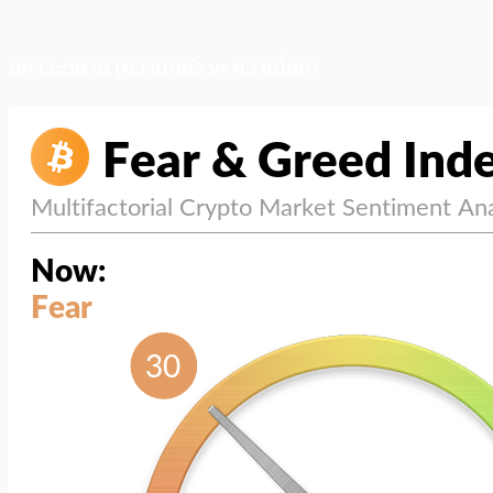
สภาวะตลาด (ความกลัว vs ความโลภ)