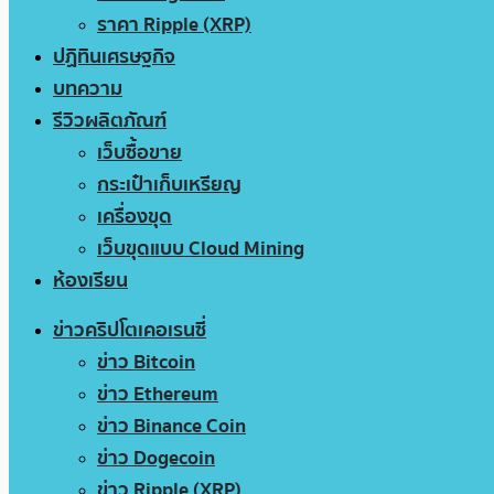
ราคา Ripple (XRP)
ปฏิทินเศรษฐกิจ
บทความ
รีวิวผลิตภัณฑ์
เว็บซื้อขาย
กระเป๋าเก็บเหรียญ
เครื่องขุด
เว็บขุดแบบ Cloud Mining
ห้องเรียน
ข่าวคริปโตเคอเรนซี่
ข่าว Bitcoin
ข่าว Ethereum
ข่าว Binance Coin
ข่าว Dogecoin
ข่าว Ripple (XRP)