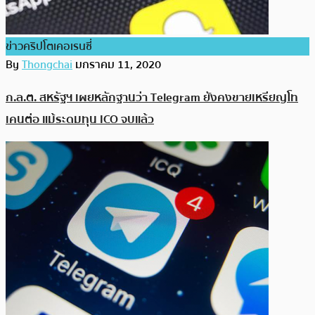
ข่าวคริปโตเคอเรนซี่
By
Thongchai
มกราคม 11, 2020
ก.ล.ต. สหรัฐฯ เผยหลักฐานว่า Telegram ยังคงขายเหรียญโท
เคนต่อ แม้ระดมทุน ICO จบแล้ว