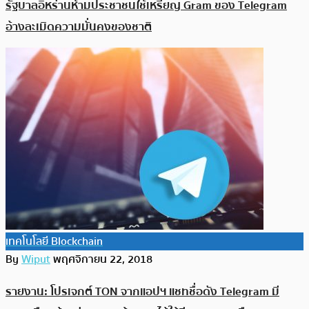
รัฐบาลอิหร่านห้ามประชาชนใช้เหรียญ Gram ของ Telegram
อ้างละเมิดความมั่นคงของชาติ
เทคโนโลยี Blockchain
By
Wiput
พฤศจิกายน 22, 2018
รายงาน: โปรเจกต์ TON จากแอปฯ แชทชื่อดัง Telegram มี