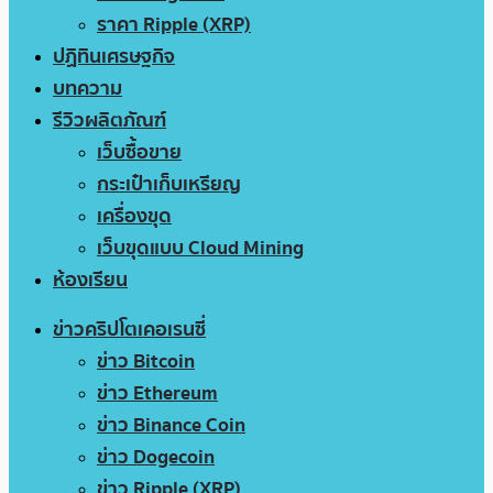
ราคา Ripple (XRP)
ปฏิทินเศรษฐกิจ
บทความ
รีวิวผลิตภัณฑ์
เว็บซื้อขาย
กระเป๋าเก็บเหรียญ
เครื่องขุด
เว็บขุดแบบ Cloud Mining
ห้องเรียน
ข่าวคริปโตเคอเรนซี่
ข่าว Bitcoin
ข่าว Ethereum
ข่าว Binance Coin
ข่าว Dogecoin
ข่าว Ripple (XRP)