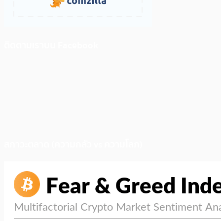
ติดตามเราบน Facebook
สภาวะตลาด (ความกลัว vs ความโลภ)