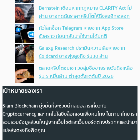
Bernstein เตือนหากกฎหมาย CLARITY Act ไม่
ผ่าน อาจกดดันราคาคริปโตให้ดิ่งลงอีกระลอก
ทั่วโลกช็อก Telegram หายจาก App Store
ชั่วคราว ก่อนกลับมาใช้งานได้ปกติ
Galaxy Research ประเมินความเสียหายจาก
Coldcard อาจพุ่งสูงถึง $130 ล้าน
ตลาดคริปโตซบเซา วอลุ่มซื้อขายรายวันดิ่งเหลือ
$1.5 หมื่นล้าน ต่ำสุดตั้งแต่ต้นปี 2026
เป้าหมายของเรา
Siam Blockchain มุ่งมั่นที่จะช่วยนำเสนอสารเกี่ยวกับ
Cryptocurrency และเทคโนโลยีบล็อกเชนเพื่อคนไทย ในภาษาไทย เรา
รวบรวมข้อมูลส่วนใหญ่จากเว็บไซต์และเว็บบอร์ดต่างประเทศและนำมา
แปลส่งตรงถึงฟีดคุณ