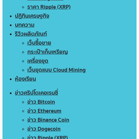
ราคา Ripple (XRP)
ปฏิทินเศรษฐกิจ
บทความ
รีวิวผลิตภัณฑ์
เว็บซื้อขาย
กระเป๋าเก็บเหรียญ
เครื่องขุด
เว็บขุดแบบ Cloud Mining
ห้องเรียน
ข่าวคริปโตเคอเรนซี่
ข่าว Bitcoin
ข่าว Ethereum
ข่าว Binance Coin
ข่าว Dogecoin
ข่าว Ripple (XRP)